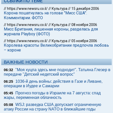
ССЫЛКИ ПО ТЕМЕ
//
https://www.newsru.co.il/
//
Культура
//
15 декабря 2006
Корона пошатнулась на голове "Мисс США".
Комментарии. ФОТО
//
https://www.newsru.co.il/
//
Культура
//
08 ноября 2006
Мисс Британия, лишенная короны, разделась для
журнала Playboy (ФОТО)
//
https://www.newsru.co.il/
//
Культура
//
05 ноября 2006
Королева красоты Великобритании предпочла любовь
– короне
ВАЖНЫЕ НОВОСТИ
"Моя хуцпа здесь мне подходит". Татьяна Глезер в
06:32
передаче "Детский недетский вопрос"
1036-й день войны: действия в Газе и Ливане,
06:25
операции в Иудее и Самарии
Прогноз погоды в Израиле на 7 августа: спад
05:45
жары, переменная облачность
WSJ: разведка США допускает ограниченную
05:08
атаку России на страну NATO в ближайшие годы