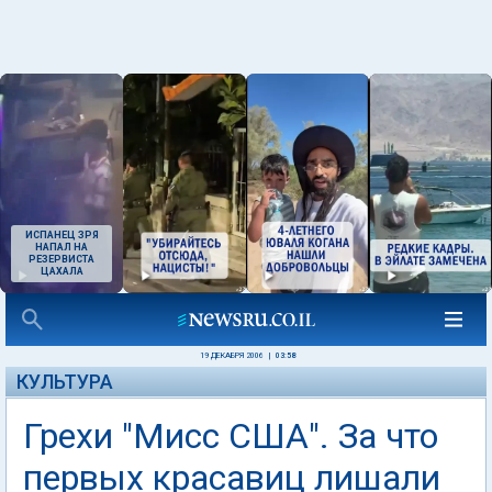
ИСПАНЕЦ ЗРЯ
НАПАЛ НА
РЕЗЕРВИСТА
ЦАХАЛА
19 ДЕКАБРЯ 2006
|
03:58
КУЛЬТУРА
Грехи "Мисс США". За что
первых красавиц лишали