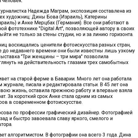
 человек.
журналистка Надежда Маграм, экспозиция составлена из
ех художниц: Дины Бова (Израиль), Катерины
раиль) и Анке Мерцбах (Германия). Все они работают в
й фототехнике "Digital Art", позволяющей автору в своих
йти не только за стены студии, но и за линию горизонта.
иц восхищались ценители фотоискусства разных стран,
е до недавнего времени они были известны лишь узкому
 Выставка "Три женщины – три мира" позволила
глянуть на действительность глазами трех самобытных
вет на старой ферме в Баварии. Много лет она работала
 журнале, писала и редактировала статьи. В 45 лет она
свою жизнь, оставила прежнюю работу и впервые взяла
ат. За короткий срок Анке стала одним из самых
ров в современном фотоискусстве.
сова по профессии графический дизайнер. Фотографией
азад и быстро завоевала славу яркого, смелого и
тора.
ет алгоритмистом. В фотографии она всего 3 года. Дина