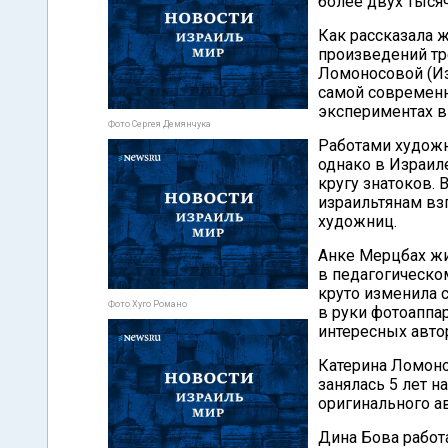
более двух тысяч
Как рассказала 
произведений тр
Ломоносовой (Из
самой современно
экспериментах вы
Фото Сергея Демянчука
Работами художн
однако в Израил
кругу знатоков.
израильтянам вз
художниц.
Анке Мерцбах жи
в педагогическом
круто изменила 
Фото Хуго Романо
в руки фотоаппар
интересных авто
Катерина Ломоно
занялась 5 лет н
оригинального ав
Дина Бова работа