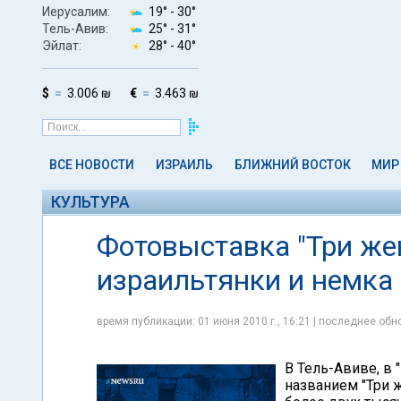
Иерусалим:
19° -
30°
Тель-Авив:
25° -
31°
Эйлат:
28° -
40°
$
3.006 ₪
€
3.463 ₪
ВСЕ НОВОСТИ
ИЗРАИЛЬ
БЛИЖНИЙ ВОСТОК
МИР
КУЛЬТУРА
Фотовыставка "Три же
израильтянки и немка
время публикации: 01 июня 2010 г., 16:21 | последнее обно
В Тель-Авиве, в 
названием "Три 