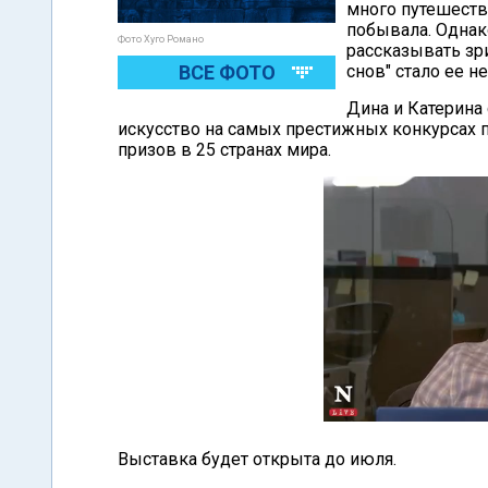
много путешеств
побывала. Однак
Фото Хуго Романо
рассказывать зр
ВСЕ ФОТО
снов" стало ее 
Дина и Катерина
искусство на самых престижных конкурсах 
призов в 25 странах мира.
Выставка будет открыта до июля.