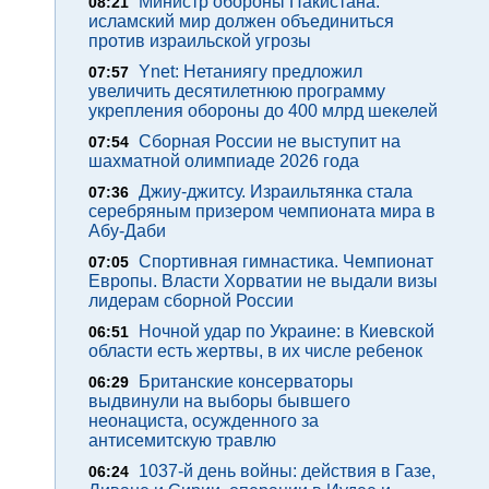
Министр обороны Пакистана:
08:21
исламский мир должен объединиться
против израильской угрозы
Ynet: Нетаниягу предложил
07:57
увеличить десятилетнюю программу
укрепления обороны до 400 млрд шекелей
Сборная России не выступит на
07:54
шахматной олимпиаде 2026 года
Джиу-джитсу. Израильтянка стала
07:36
серебряным призером чемпионата мира в
Абу-Даби
Спортивная гимнастика. Чемпионат
07:05
Европы. Власти Хорватии не выдали визы
лидерам сборной России
Ночной удар по Украине: в Киевской
06:51
области есть жертвы, в их числе ребенок
Британские консерваторы
06:29
выдвинули на выборы бывшего
неонациста, осужденного за
антисемитскую травлю
1037-й день войны: действия в Газе,
06:24