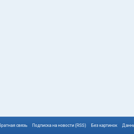
братная связь
Подписка на новости (RSS)
Без картинок
Данны