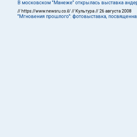
В московском "Манеже" открылась выставка андер
//
https://www.newsru.co.il/
//
Культура
//
26 августа 2008
"Мгновения прошлого": фотовыставка, посвященная