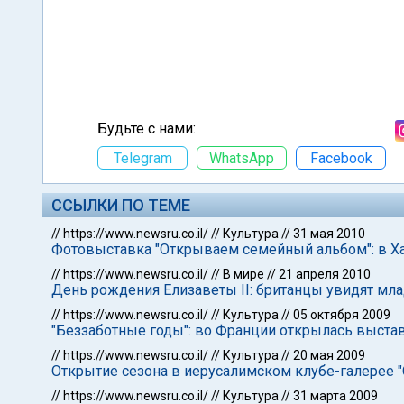
Будьте с нами:
Telegram
WhatsApp
Facebook
ССЫЛКИ ПО ТЕМЕ
//
https://www.newsru.co.il/
//
Культура
//
31 мая 2010
Фотовыставка "Открываем семейный альбом": в Ха
//
https://www.newsru.co.il/
//
В мире
//
21 апреля 2010
День рождения Елизаветы II: британцы увидят мл
//
https://www.newsru.co.il/
//
Культура
//
05 октября 2009
"Беззаботные годы": во Франции открылась выста
//
https://www.newsru.co.il/
//
Культура
//
20 мая 2009
Открытие сезона в иерусалимском клубе-галерее 
//
https://www.newsru.co.il/
//
Культура
//
31 марта 2009