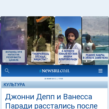
ИСПАНЕЦ ЗРЯ
НАПАЛ НА
РЕЗЕРВИСТА
ЦАХАЛА
20 ИЮНЯ 2012
|
17:05
КУЛЬТУРА
Джонни Депп и Ванесса
Паради расстались после