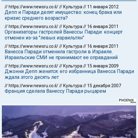
//
https://www.newsru.co.il/
//
Культура
//
11 января 2012
Депп и Паради делят имущество: конец брака или
кризис среднего возраста?
//
https://www.newsru.co.il/
//
Культура
//
16 января 2011
Организаторы гастролей Ванессы Паради: концерт
отменен из-за "левых израильтян"
//
https://www.newsru.co.il/
//
Культура
//
16 января 2011
Ванесса Паради отменила гастроли в Израиле.
Израильские СМИ не принимают ее оправданий
//
https://www.newsru.co.il/
//
Культура
//
15 января 2009
Джонни Депп женится: его избранница Ванесса Паради
ждала этого десять лет
//
https://www.newsru.co.il/
//
Культура
//
15 декабря 2007
Франция сделала Ванессу Паради рыцарем