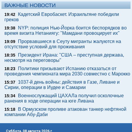
ВАЖНЫЕ НОВОСТИ
Кадетский Евробаскет. Израильтяне победили
19:42
греков
NYP: полиция Нью-Йорка боится беспорядков во
19:38
время визита Нетаниягу: "Мамдани провоцирует их"
Прорвавшиеся в Сеуту мигранты жалуются на
19:09
отсутствие условий для проживания
Президент Ирана: "США – преступная держава,
18:35
несмотря на переговоры"
Политики призывают Испанию отказаться от
18:23
проведения чемпионата мира 2030 совместно с Марокко
1037-й день войны: действия в Газе, Ливане и
15:37
Сирии, операции в Иудее и Самарии
Военнослужащий ЦАХАЛа получил осколочные
15:34
ранения в ходе операции на юге Ливана
В Ормузском проливе атакован танкер нефтяной
15:18
компании Абу-Даби
Суббота, 08 августа 2026 г.