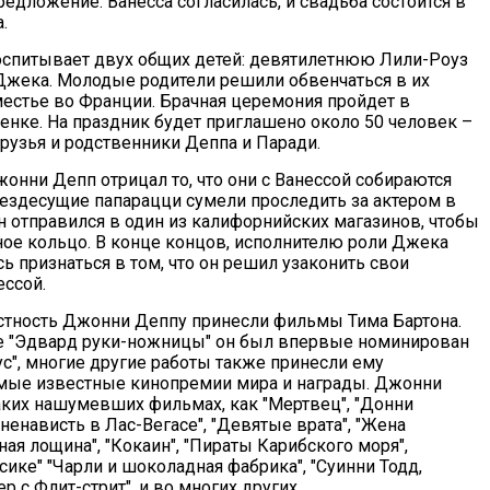
едложение. Ванесса согласилась, и свадьба состоится в
.
оспитывает двух общих детей: девятилетнюю Лили-Роуз
Джека. Молодые родители решили обвенчаться в их
естье во Франции. Брачная церемония пройдет в
енке. На праздник будет приглашено около 50 человек –
рузья и родственники Деппа и Паради.
онни Депп отрицал то, что они с Ванессой собираются
вездесущие папарацци сумели проследить за актером в
он отправился в один из калифорнийских магазинов, чтобы
ное кольцо. В конце концов, исполнителю роли Джека
ь признаться в том, что он решил узаконить свои
ессой.
тность Джонни Деппу принесли фильмы Тима Бартона.
не "Эдвард руки-ножницы" он был впервые номинирован
ус", многие другие работы также принесли ему
мые известные кинопремии мира и награды. Джонни
аких нашумевших фильмах, как "Мертвец", "Донни
и ненависть в Лас-Вегасе", "Девятые врата", "Жена
нная лощина", "Кокаин", "Пираты Карибского моря",
ике" "Чарли и шоколадная фабрика", "Суинни Тодд,
 с Флит-стрит", и во многих других.