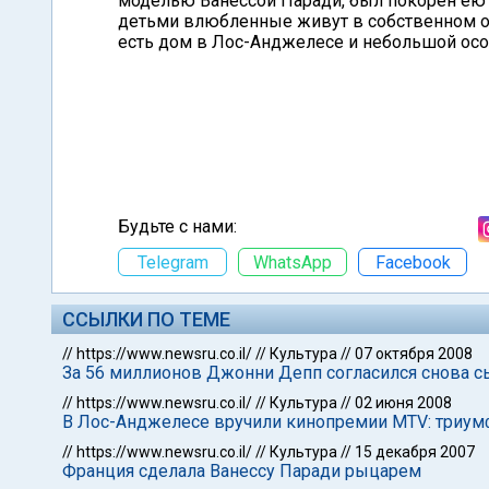
моделью Ванессой Паради, был покорен ею 
детьми влюбленные живут в собственном ос
есть дом в Лос-Анджелесе и небольшой особ
Будьте с нами:
Telegram
WhatsApp
Facebook
ССЫЛКИ ПО ТЕМЕ
//
https://www.newsru.co.il/
//
Культура
//
07 октября 2008
За 56 миллионов Джонни Депп согласился снова с
//
https://www.newsru.co.il/
//
Культура
//
02 июня 2008
В Лос-Анджелесе вручили кинопремии MTV: триум
//
https://www.newsru.co.il/
//
Культура
//
15 декабря 2007
Франция сделала Ванессу Паради рыцарем