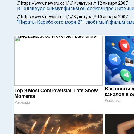
//
https://www.newsru.co.il/
//
Культура
//
12 января 2007
В Голливуде снимут фильм об Александре Литвин
//
https://www.newsru.co.il/
//
Культура
//
10 января 2007
"Пираты Карибского моря-2" - любимый фильм ам
Все посты 
Top 9 Most Controversial 'Late Show'
каналов в о
Moments
Реклама
Реклама