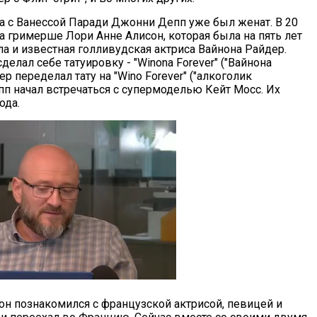
а с Ванессой Паради Джонни Депп уже был женат. В 20
а гримерше Лори Анне Алисон, которая была на пять лет
 и известная голливудская актриса Вайнона Райдер.
елал себе татуировку - "Winona Forever" ("Вайнона
ер переделал тату на "Wino Forever" ("алкоголик
пп начал встречаться с супермоделью Кейт Мосс. Их
ода.
 он познакомился с французской актрисой, певицей и