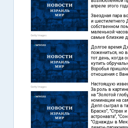
возлюбленной пр
апреле этого года
Звездная пара в
и шестилетнего 
собственном пом
маленькой часов
Getty Images
самые близкие д
Долгое время Дж
пожениться, но 
тот день, когда 
купить обручаль
Воробья пришлос
отношения с Ван
Настоящую извес
Getty Images
За роль в карти
на "Золотой глоб
номинации на са
Депп сыграл в т
Браско", "Страх 
астронавта", "Со
"Однажды в Мекс
демон-парикмахер