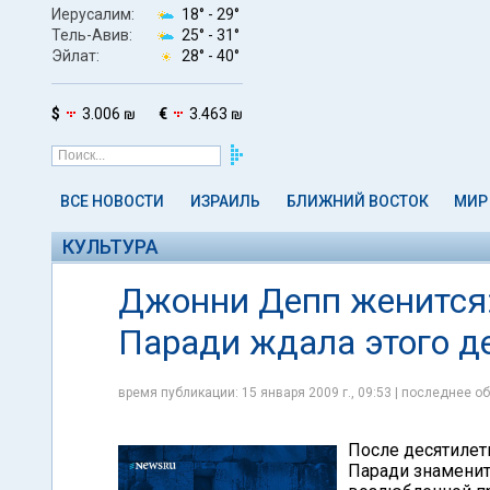
Иерусалим:
18° -
29°
Тель-Авив:
25° -
31°
Эйлат:
28° -
40°
$
3.006 ₪
€
3.463 ₪
ВСЕ НОВОСТИ
ИЗРАИЛЬ
БЛИЖНИЙ ВОСТОК
МИР
КУЛЬТУРА
Джонни Депп женится:
Паради ждала этого д
время публикации: 15 января 2009 г., 09:53 | последнее об
После десятилет
Паради знаменит