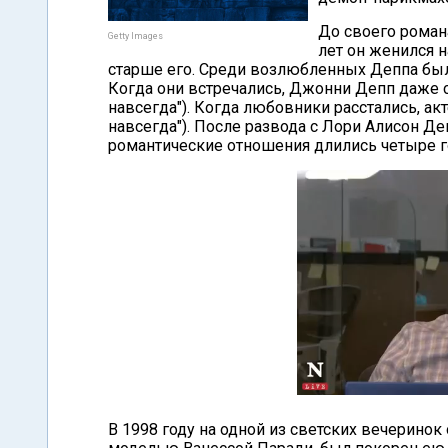
До своего роман
Getty Images
лет он женился н
старше его. Среди возлюбленных Деппа была
Когда они встречались, Джонни Депп даже сд
навсегда"). Когда любовники расстались, акт
навсегда"). После развода с Лори Алисон Де
романтические отношения длились четыре г
В 1998 году на одной из светских вечеринок