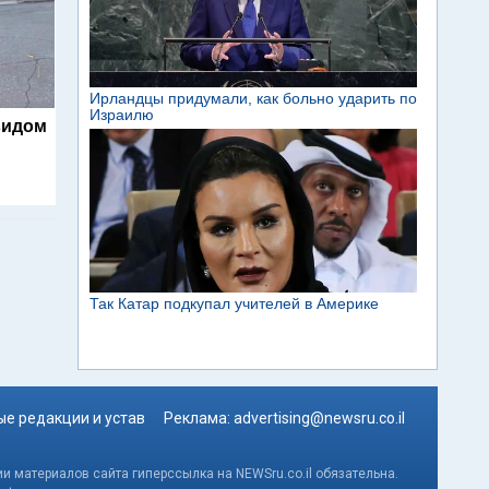
видом
е редакции и устав
Реклама:
advertising@newsru.co.il
и материалов сайта гиперссылка на NEWSru.co.il обязательна.