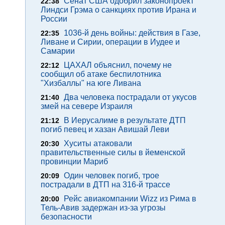
Сенат США одобрил законопроект
22:38
Линдси Грэма о санкциях против Ирана и
России
1036-й день войны: действия в Газе,
22:35
Ливане и Сирии, операции в Иудее и
Самарии
ЦАХАЛ объяснил, почему не
22:12
сообщил об атаке беспилотника
"Хизбаллы" на юге Ливана
Два человека пострадали от укусов
21:40
змей на севере Израиля
В Иерусалиме в результате ДТП
21:12
погиб певец и хазан Авишай Леви
Хуситы атаковали
20:30
правительственные силы в йеменской
провинции Мариб
Один человек погиб, трое
20:09
пострадали в ДТП на 316-й трассе
Рейс авиакомпании Wizz из Рима в
20:00
Тель-Авив задержан из-за угрозы
безопасности