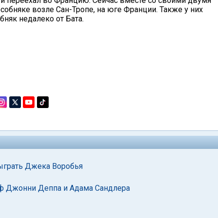
и переехал во Францию. Сейчас вместе со своими двумя
обняке возле Сан-Тропе, на юге Франции. Также у них
няк недалеко от Бата.
ыграть Джека Воробья
ф Джонни Деппа и Адама Сандлера