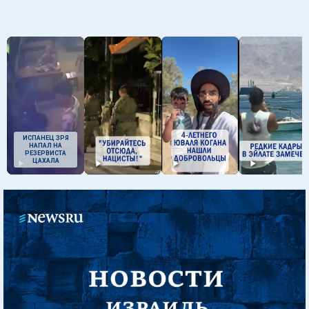
ИСПАНЕЦ ЗРЯ
НАПАЛ НА
РЕЗЕРВИСТА
ЦАХАЛА