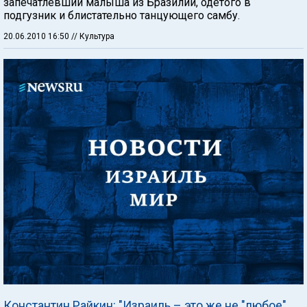
запечатлевший малыша из Бразилии, одетого в
подгузник и блистательно танцующего самбу.
20.06.2010 16:50
// Культура
Константин Райкин: "Израиль – это же не "любое"