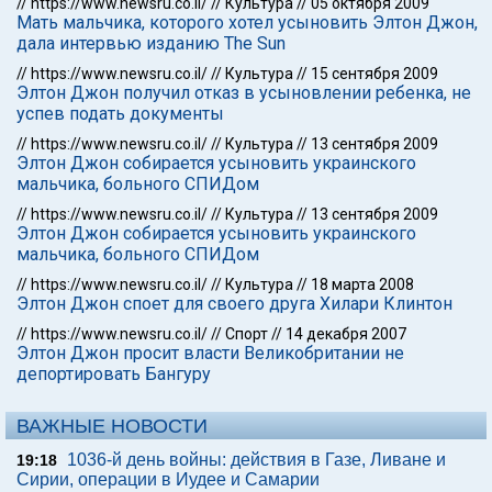
//
https://www.newsru.co.il/
//
Культура
//
05 октября 2009
Мать мальчика, которого хотел усыновить Элтон Джон,
дала интервью изданию The Sun
//
https://www.newsru.co.il/
//
Культура
//
15 сентября 2009
Элтон Джон получил отказ в усыновлении ребенка, не
успев подать документы
//
https://www.newsru.co.il/
//
Культура
//
13 сентября 2009
Элтон Джон собирается усыновить украинского
мальчика, больного СПИДом
//
https://www.newsru.co.il/
//
Культура
//
13 сентября 2009
Элтон Джон собирается усыновить украинского
мальчика, больного СПИДом
//
https://www.newsru.co.il/
//
Культура
//
18 марта 2008
Элтон Джон споет для своего друга Хилари Клинтон
//
https://www.newsru.co.il/
//
Спорт
//
14 декабря 2007
Элтон Джон просит власти Великобритании не
депортировать Бангуру
ВАЖНЫЕ НОВОСТИ
1036-й день войны: действия в Газе, Ливане и
19:18
Сирии, операции в Иудее и Самарии