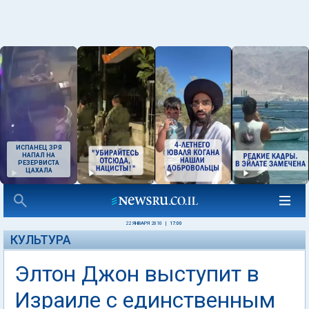
ИСПАНЕЦ ЗРЯ
НАПАЛ НА
РЕЗЕРВИСТА
ЦАХАЛА
22 ЯНВАРЯ 2010
|
17:00
КУЛЬТУРА
Элтон Джон выступит в
Израиле с единственным