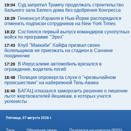
Суд запретил Трампу продолжать строительство
19:04
бального зала Белого дома без одобрения Конгресса
Генконсул Израиля в Нью-Йорке распорядился
18:29
отменить подписки сотрудников на New York Times
Состоялся первый выпуск командиров сухопутных
18:22
войск по программе "Эрез"
Клуб "Маккаби" Хайфа призвал своих
17:43
болельщиков не приезжать на стадион в Сахнине
поодиночке
В Иерусалиме автомобиль врезался в
17:20
ограждение, водитель погиб
Полиция опровергла слухи о "чрезвычайном
16:48
происшествии" на набережной Тель-Авива
БАГАЦ отказался заморозить решение о лишении
16:40
льгот жертвователей йешивам, в которых учатся
уклонисты
Пятница, 07 августа 2026 г.
Теги
Обратная связь
Подписка на новости (RSS)