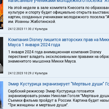
написанные учениками молодежного поселка "А
На этой неделе в зале комитета Кнессета по образова
культуре и спорту будет официально открыта выставк
картин, созданных учениками молодежного поселка "А
им. Иоанны Жаботинской.
24.12.2023 11:30
// Культура
Компания Disney лишится авторских прав на Мик
Мауса 1 января 2024 года
1 января 2024 года анимационная компания Disney
перестанет владеть эксклюзивными правами на обра
знаменитого мышонка Микки Мауса.
24.12.2023 10:29
// Культура
Эмир Кустурица экранизирует "Мертвые души" Г
Сербский режиссер Эмир Кустурица готовится
экранизировать роман Николая Гоголя "Мертвые души
Съемки фильма пройдут в России. Картина будет наз
"Три женщины и мертвые души".