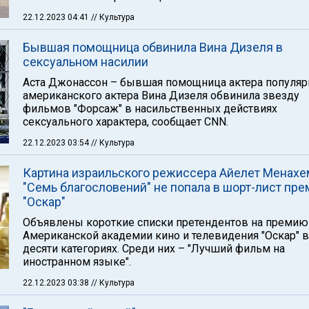
22.12.2023 04:41
// Культура
Бывшая помощница обвинила Вина Дизеля в
сексуальном насилии
Аста Джонассон – бывшая помощница актера популяр
американского актера Вина Дизеля обвинила звезду
фильмов "Форсаж" в насильственных действиях
сексуального характера, сообщает CNN.
22.12.2023 03:54
// Культура
Картина израильского режиссера Айелет Менах
"Семь благословений" не попала в шорт-лист пре
"Оскар"
Объявлены короткие списки претендентов на премию
Американской академии кино и телевидения "Оскар" в
десяти категориях. Среди них – "Лучший фильм на
иностранном языке".
22.12.2023 03:38
// Культура