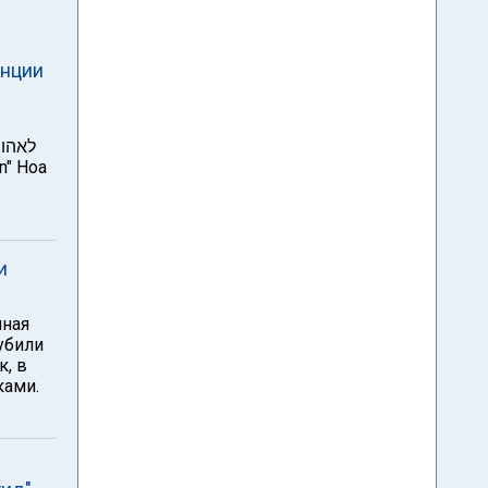
анции
и
шная
убили
к, в
ками.