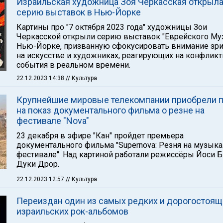
Израильская художница Зоя Черкасская открыл
серию выставок в Нью-Йорке
Картины про "7 октября 2023 года" художницы Зои
Черкасской открыли серию выставок "Еврейского Муз
Нью-Йорке, призванную сфокусировать внимание зри
на искусстве и художниках, реагирующих на конфлик
события в реальном времени.
22.12.2023 14:38
// Культура
Крупнейшие мировые телекомпании приобрели 
на показ документального фильма о резне на
фестивале "Nova"
23 декабря в эфире "Кан" пройдет премьера
документального фильма "Supernova: Резня на музык
фестивале". Над картиной работали режиссёры Йоси Б
Дуки Дрор.
22.12.2023 12:57
// Культура
Переиздан один из самых редких и дорогостоящ
израильских рок-альбомов