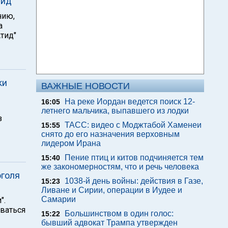
тид"
нию,
а
тид"
ки
ВАЖНЫЕ НОВОСТИ
На реке Иордан ведется поиск 12-
16:05
летнего мальчика, выпавшего из лодки
з
ТАСС: видео с Моджтабой Хаменеи
15:55
снято до его назначения верховным
лидером Ирана
Пение птиц и китов подчиняется тем
15:40
же закономерностям, что и речь человека
оголя
1038-й день войны: действия в Газе,
15:23
Ливане и Сирии, операции в Иудее и
Самарии
".
ываться
Большинством в один голос:
15:22
бывший адвокат Трампа утвержден