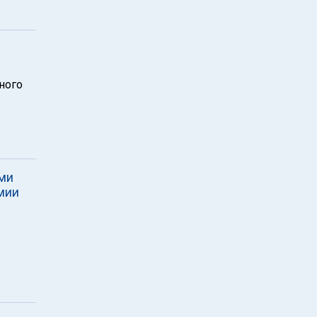
ного
еми
мии