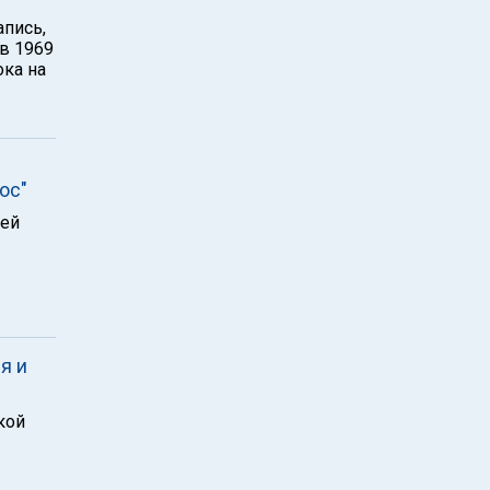
в 1969
ока на
ос"
рей
я и
кой