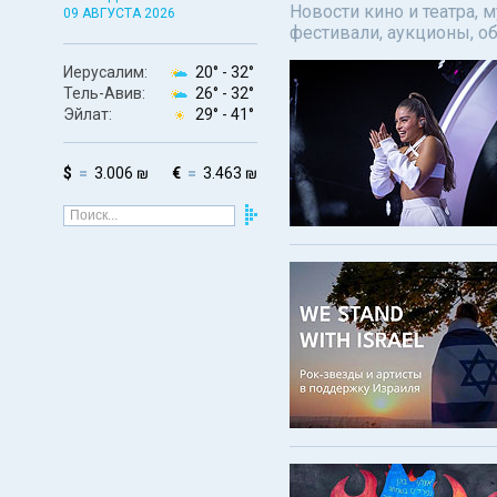
Новости кино и театра, 
09 АВГУСТА 2026
фестивали, аукционы, о
Иерусалим:
20° -
32°
Тель-Авив:
26° -
32°
Эйлат:
29° -
41°
$
3.006 ₪
€
3.463 ₪