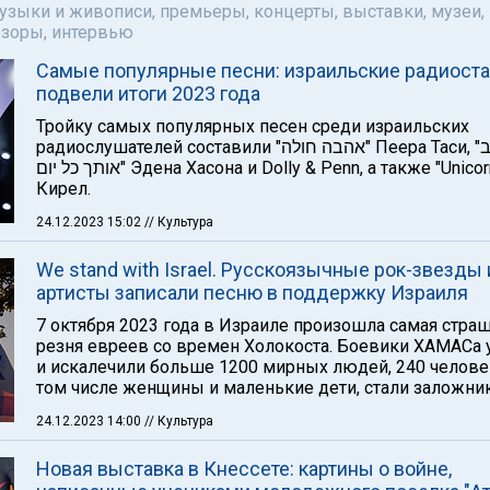
музыки и живописи, премьеры, концерты, выставки, музеи,
бзоры, интервью
Самые популярные песни: израильские радиост
подвели итоги 2023 года
Тройку самых популярных песен среди израильских
радиослушателей составили "אהבה חולה" Пеера Таси, "לאהוב
אותך כל יום" Эдена Хасона и Dolly & Penn, а также "Unicorn" Ноа
Кирел.
24.12.2023 15:02
// Культура
We stand with Israel. Русскоязычные рок-звезды 
артисты записали песню в поддержку Израиля
7 октября 2023 года в Израиле произошла самая стра
резня евреев со времен Холокоста. Боевики ХАМАСа 
и искалечили больше 1200 мирных людей, 240 челове
том числе женщины и маленькие дети, стали заложни
24.12.2023 14:00
// Культура
Новая выставка в Кнессете: картины о войне,