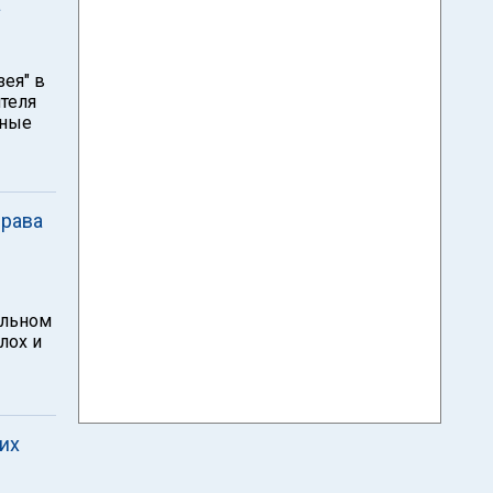
а
ея" в
теля
тные
права
альном
лох и
их