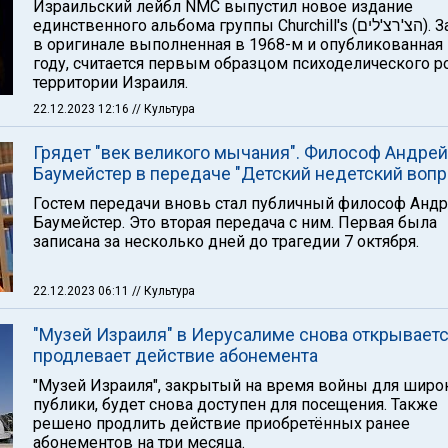
Израильский лейбл NMC выпустил новое издание
единственного альбома группы Churchill's (הצ'רצ'לים). Запись,
в оригинале выполненная в 1968-м и опубликованная 
году, считается первым образцом психоделического р
территории Израиля.
22.12.2023 12:16
// Культура
Грядет "век великого мычания". Философ Андрей
Баумeйстер в передаче "Детский недетский вопр
Гостем передачи вновь стал публичный философ Анд
Баумeйстер. Это вторая передача с ним. Первая была
записана за несколько дней до трагедии 7 октября.
22.12.2023 06:11
// Культура
"Музей Израиля" в Иерусалиме снова открываетс
продлевает действие абонемента
"Музей Израиля", закрытый на время войны для широ
публики, будет снова доступен для посещения. Также
решено продлить действие приобретённых ранее
абонементов на три месяца.