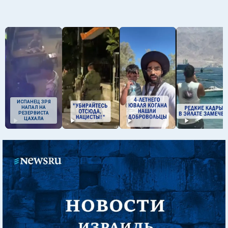
ИСПАНЕЦ ЗРЯ
НАПАЛ НА
РЕЗЕРВИСТА
ЦАХАЛА