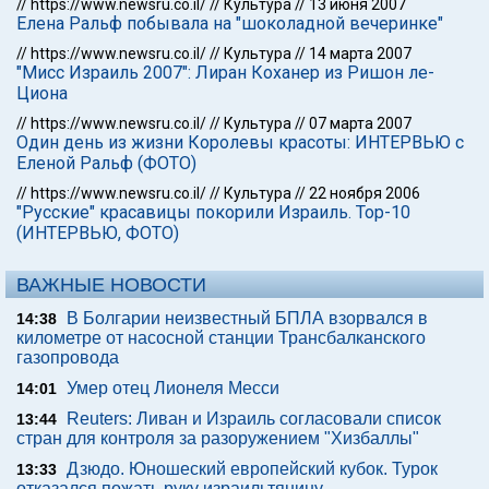
//
https://www.newsru.co.il/
//
Культура
//
13 июня 2007
Елена Ральф побывала на "шоколадной вечеринке"
//
https://www.newsru.co.il/
//
Культура
//
14 марта 2007
"Мисс Израиль 2007": Лиран Коханер из Ришон ле-
Циона
//
https://www.newsru.co.il/
//
Культура
//
07 марта 2007
Один день из жизни Королевы красоты: ИНТЕРВЬЮ с
Еленой Ральф (ФОТО)
//
https://www.newsru.co.il/
//
Культура
//
22 ноября 2006
"Русские" красавицы покорили Израиль. Top-10
(ИНТЕРВЬЮ, ФОТО)
ВАЖНЫЕ НОВОСТИ
В Болгарии неизвестный БПЛА взорвался в
14:38
километре от насосной станции Трансбалканского
газопровода
Умер отец Лионеля Месси
14:01
Reuters: Ливан и Израиль согласовали список
13:44
стран для контроля за разоружением "Хизбаллы"
Дзюдо. Юношеский европейский кубок. Турок
13:33
отказался пожать руку израильтянину