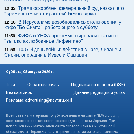
Трамп оскорблен: федеральный суд назвал его
12:33
"временным квартирантом" Белого дома
В Иерусалиме возобновились столкновения у
12:10
кафе "Бе-Симта", работающего в субботу
ФИФА и УЕФА прокомментировали статью о
11:59
"выплатах любовнице Инфантино"
1037-й день войны: действия в Газе, Ливане и
11:56
Сирии, операции в Иудее и Самарии
Суббота, 08 августа 2026 г.
Теги
Обратная связь
Подписка на новости (RSS)
Без картинок
Данные редакции и устав
Реклама:
advertising@newsru.co.il
Все права на материалы, опубликованные на сайте NEWSru.co.il ,
охраняются в соответствии с законодательством Израиля. При
использовании материалов сайта гиперссылка на NEWSru.co.il
обязательна. Перепечатка интервью, репортажей, эксклюзивных