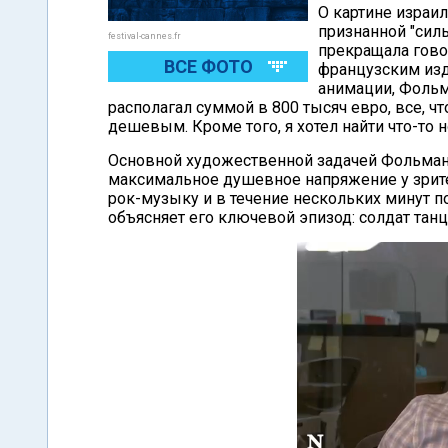
О картине израи
признанной "силь
festival-cannes.fr
прекращала гово
ВСЕ ФОТО
французским изд
анимации, Фольм
располагал суммой в 800 тысяч евро, все, чт
дешевым. Кроме того, я хотел найти что-то н
Основной художественной задачей Фольмана
максимальное душевное напряжение у зрите
рок-музыку и в течение нескольких минут п
объясняет его ключевой эпизод: солдат танц