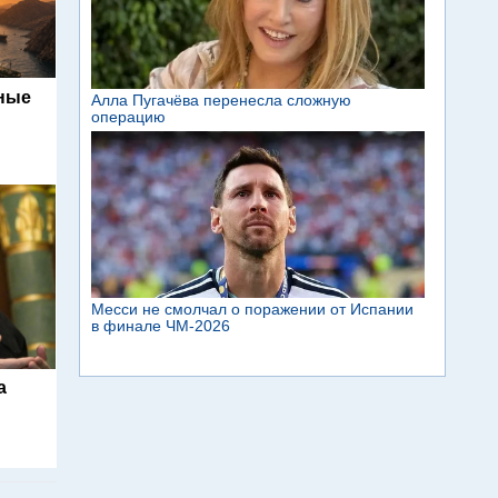
ьные
а