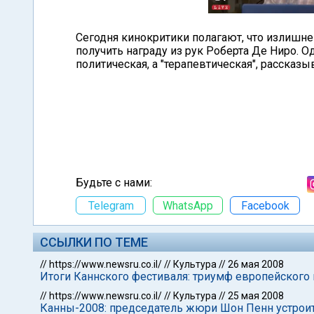
Сегодня кинокритики полагают, что излишн
получить награду из рук Роберта Де Ниро. О
политическая, а "терапевтическая", рассказ
Будьте с нами:
Telegram
WhatsApp
Facebook
ССЫЛКИ ПО ТЕМЕ
//
https://www.newsru.co.il/
//
Культура
//
26 мая 2008
Итоги Каннского фестиваля: триумф европейского
//
https://www.newsru.co.il/
//
Культура
//
25 мая 2008
Канны-2008: председатель жюри Шон Пенн устроит