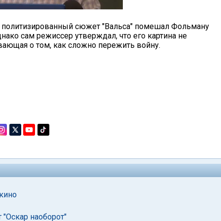
е политизированный сюжет "Вальса" помешал Фольману
днако сам режиссер утверждал, что его картина не
ывающая о том, как сложно пережить войну.
 кино
 "Оскар наоборот"