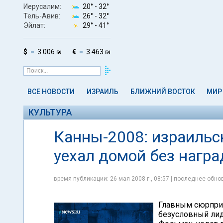
Иерусалим:
20° -
32°
Тель-Авив:
26° -
32°
Эйлат:
29° -
41°
$
3.006 ₪
€
3.463 ₪
ВСЕ НОВОСТИ
ИЗРАИЛЬ
БЛИЖНИЙ ВОСТОК
МИР
КУЛЬТУРА
Канны-2008: израильс
уехал домой без нагр
время публикации: 26 мая 2008 г., 08:57 | последнее обнов
Главным сюрприз
безусловный лид