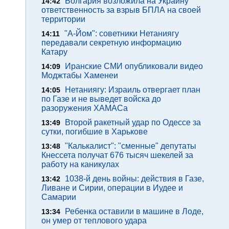
Болгария возложила на Украину
14:42
ответственность за взрыв БПЛА на своей
территории
"А-Йом": советники Нетаниягу
14:11
передавали секретную информацию
Катару
Иранские СМИ опубликовали видео
14:09
Моджтабы Хаменеи
Нетаниягу: Израиль отвергает план
14:05
по Газе и не выведет войска до
разоружения ХАМАСа
Второй ракетный удар по Одессе за
13:49
сутки, погибшие в Харькове
"Калькалист": "сменные" депутаты
13:48
Кнессета получат 676 тысяч шекелей за
работу на каникулах
1038-й день войны: действия в Газе,
13:42
Ливане и Сирии, операции в Иудее и
Самарии
Ребенка оставили в машине в Лоде,
13:34
он умер от теплового удара