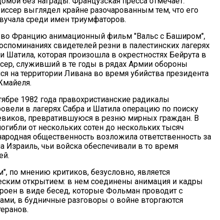
домой без награды. Французская пресса отмечает:
иссер выглядел крайне разочарованным тем, что его
вучала среди имен триумфаторов.
 во Францию анимационный фильм "Вальс с Баширом",
оспоминаниях свидетелей резни в палестинских лагерях
и Шатила, которая произошла в окрестностях Бейрута в
ссер, служивший в те годы в рядах Армии обороны
лся на территории Ливана во время убийства президента
Жмайеля.
тябре 1982 года правохристианские радикалы
ровели в лагерях Сабра и Шатила операцию по поиску
евиков, превратившуюся в резню мирных граждан. В
погибли от нескольких сотен до нескольких тысяч
ародная общественность возложила ответственность за
 Израиль, чьи войска обеспечивали в то время
ей.
", по мнению критиков, безусловно, является
ским открытием: в нем соединены анимация и кадры
троен в виде бесед, которые Фольман проводит с
ами, в будничные разговоры о войне вторгаются
еранов.