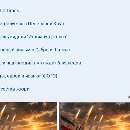
he Times
на целуется с Пенелопой Круз
нах увидели "Индиану Джонса"
ионный фильм о Сабре и Шатиле
и подтвердила, что ждет близнецов
ы, евреи и иранка (ФОТО)
 состав жюри