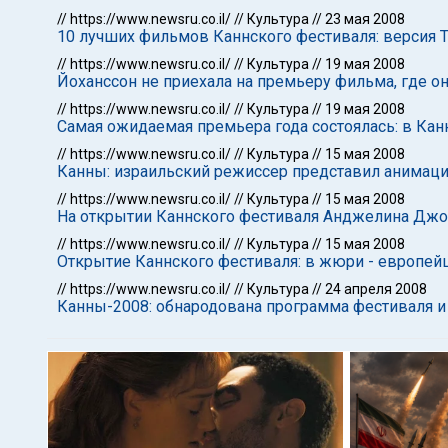
//
https://www.newsru.co.il/
//
Культура
//
23 мая 2008
10 лучших фильмов Каннского фестиваля: версия T
//
https://www.newsru.co.il/
//
Культура
//
19 мая 2008
Йоханссон не приехала на премьеру фильма, где о
//
https://www.newsru.co.il/
//
Культура
//
19 мая 2008
Самая ожидаемая премьера года состоялась: в Кан
//
https://www.newsru.co.il/
//
Культура
//
15 мая 2008
Канны: израильский режиссер представил анимац
//
https://www.newsru.co.il/
//
Культура
//
15 мая 2008
На открытии Каннского фестиваля Анджелина Джол
//
https://www.newsru.co.il/
//
Культура
//
15 мая 2008
Открытие Каннского фестиваля: в жюри - европейц
//
https://www.newsru.co.il/
//
Культура
//
24 апреля 2008
Канны-2008: обнародована программа фестиваля и