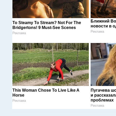
Ближний Во
To Steamy To Stream? Not For The
новости в 
Bridgertons! 9 Must-See Scenes
Реклама
Реклама
This Woman Chose To Live Like A
Пугачева ш
Horse
и рассказал
проблемах
Реклама
Реклама