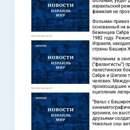
Фольман, уедет 
израильский реж
фамилия не проз
Фольман привез
основанный на в
беженцев Сабра 
festival-cannes.fr
1982 году. Режи
Израиля, находи
страны Башира 
Напомним: в сен
("фалангисты") п
палестинских бо
Сабре и Шатиле 
человек. Междун
произошедшее на
festival-cannes.fr
оцепление лагер
"Вальс с Баширом
кинематографиче
хроники, он выс
друзьями-солдат
тяжелые сны вет