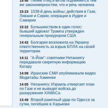
Пение птиц и китов подчиняется тем
15:40
же закономерностям, что и речь человека
1038-й день войны: действия в Газе,
15:23
Ливане и Сирии, операции в Иудее и
Самарии
Большинством в один голос:
15:22
бывший адвокат Трампа утвержден
генеральным прокурором США
Болгария возложила на Украину
14:42
ответственность за взрыв БПЛА на своей
территории
"А-Йом": советники Нетаниягу
14:11
передавали секретную информацию
Катару
Иранские СМИ опубликовали видео
14:09
Моджтабы Хаменеи
Нетаниягу: Израиль отвергает план
14:05
по Газе и не выведет войска до
разоружения ХАМАСа
Второй ракетный удар по Одессе за
13:49
сутки, погибшие в Харькове