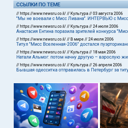
ССЫЛКИ ПО ТЕМЕ
//
https://www.newsru.co.il/
//
Культура
//
03 августа 2006
"Мы не воевали с Мисс Ливана". ИНТЕРВЬЮ с Мисс
//
https://www.newsru.co.il/
//
Культура
//
24 июля 2006
Анастасия Ентина поразила зрителей конкурса "Ми
//
https://www.newsru.co.il/
//
В мире
//
24 июля 2006
Титул "Мисс Вселенная-2006" достался пуэрторикан
//
https://www.newsru.co.il/
//
Культура
//
18 мая 2006
Натали Альмог: потом начну другую – взрослую ж
//
https://www.newsru.co.il/
//
Культура
//
26 апреля 2006
Бывшая одесситка отправилась в Петербург за тит