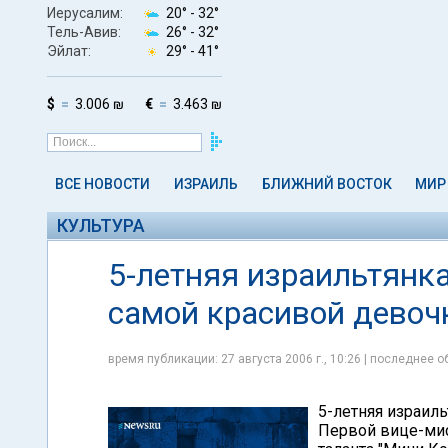
Иерусалим:
20° -
32°
Тель-Авив:
26° -
32°
Эйлат:
29° -
41°
$
3.006 ₪
€
3.463 ₪
ВСЕ НОВОСТИ
ИЗРАИЛЬ
БЛИЖНИЙ ВОСТОК
МИР
КУЛЬТУРА
5-летняя израильтянк
самой красивой девоч
время публикации: 27 августа 2006 г., 10:26 | последнее об
5-летняя израил
Первой вице-мис