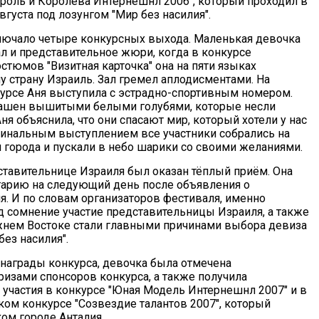
ороль и Королева Интернешнл 2006", который проходил в
вгуста под лозунгом "Мир без насилия".
ючало четыре конкурсных выхода. Маленькая девочка
ал и представительное жюри, когда в конкурсе
стюмов "Визитная карточка" она на пяти языках
у страну Израиль. Зал гремел аплодисментами. На
урсе Аня выступила с эстрадно-спортивным номером.
ашен вышитыми белыми голубями, которые несли
ня объяснила, что они спасают мир, который хотели у нас
финальным выступлением все участники собрались на
 города и пускали в небо шарики со своими желаниями.
тавительнице Израиля был оказан тёплый приём. Она
гарию на следующий день после объявления о
я. И по словам организаторов фестиваля, именно
д сомнение участие представительницы Израиля, а также
жнем Востоке стали главными причинами выбора девиза
без насилия".
награды конкурса, девочка была отмечена
изами спонсоров конкурса, а также получила
 участия в конкурсе "Юная Модель Интернешнл 2007" и в
ком конкурсе "Созвездие талантов 2007", который
ом городе Анталия.