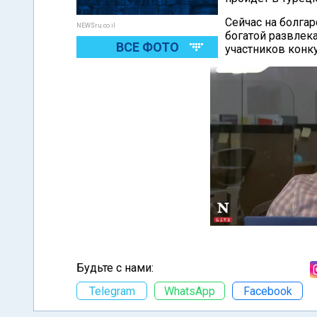
Сейчас на болга
NEWSru.co.il
богатой развлек
ВСЕ ФОТО
участников конк
Будьте с нами:
Telegram
WhatsApp
Facebook