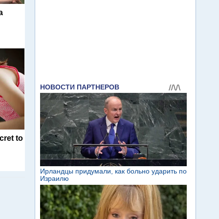
а
cret to