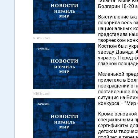
таланта "Мини К
Болгарии 18-20 а
Выступление вкл
покорила весь з
национальных ко
представила наш
NEWSru.co.il
творческом конк
Костюм был укр
звезду Давида. А
украсть. Перед 
главной площади
Маленькой предс
прилетела в Бол
прекращении огн
поставленное по
NEWSru.co.il
ситуация на Бли
конкурса – "Мир 
Кроме основной 
специальными пр
сертификаты для
детском творчес
пройдет в турецк