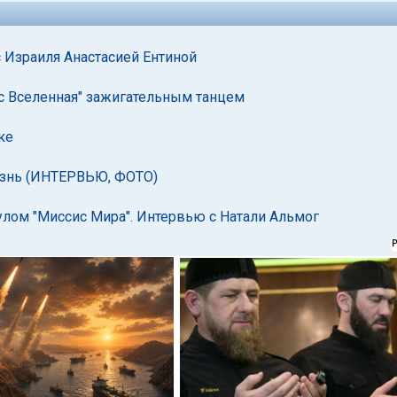
 Израиля Анастасией Ентиной
сс Вселенная" зажигательным танцем
ке
изнь (ИНТЕРВЬЮ, ФОТО)
улом "Миссис Мира". Интервью с Натали Альмог