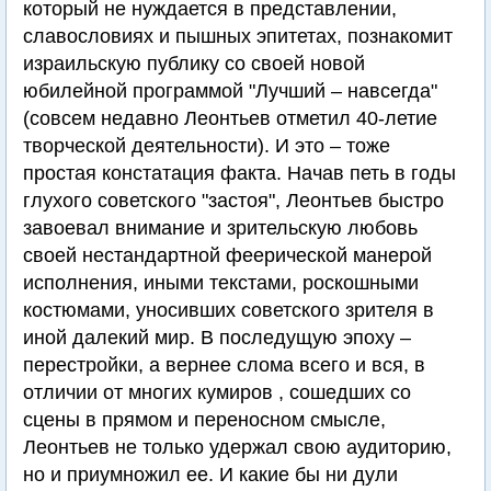
который не нуждается в представлении,
славословиях и пышных эпитетах, познакомит
израильскую публику со своей новой
юбилейной программой "Лучший – навсегда"
(совсем недавно Леонтьев отметил 40-летие
творческой деятельности). И это – тоже
простая констатация факта. Начав петь в годы
глухого советского "застоя", Леонтьев быстро
завоевал внимание и зрительскую любовь
своей нестандартной феерической манерой
исполнения, иными текстами, роскошными
костюмами, уносивших советского зрителя в
иной далекий мир. В последущую эпоху –
перестройки, а вернее слома всего и вся, в
отличии от многих кумиров , сошедших со
сцены в прямом и переносном смысле,
Леонтьев не только удержал свою аудиторию,
но и приумножил ее. И кaкиe бы ни дули