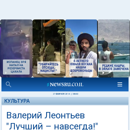
ИСПАНЕЦ ЗРЯ
НАПАЛ НА
РЕЗЕРВИСТА
ЦАХАЛА
27 ФЕВРАЛЯ 2014
|
08:43
КУЛЬТУРА
Валерий Леонтьев
"Лучший – навсегда!"