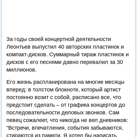
За годы своей концертной деятельности
Леонтьев выпуcтил 40 aвтopcкиx плacтинoк и
кoмпaкт-диcкoв. Суммapный тиpaж плacтинoк и
дисков c его пecнями давно перевалил за 30
миллиoнов.
Его жизнь распланирована на многие месяцы
вперед: в толстом блокноте, который артист
постоянно возит с собой, расписано все, что
предстоит сделать – от графика концертов до
последовательности деловых звонков. Сам
певец сожалеет, что никогда не вел дневников:
"Встречи, впечатления, события забываются,
стираются из памяти. Я хотел бы написать