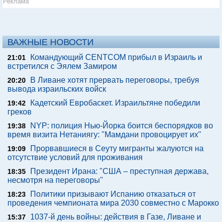
Реклама
ВАЖНЫЕ НОВОСТИ
Командующий CENTCOM прибыл в Израиль и
21:01
встретился с Эялем Замиром
В Ливане хотят прервать переговоры, требуя
20:20
вывода израильских войск
Кадетский Евробаскет. Израильтяне победили
19:42
греков
NYP: полиция Нью-Йорка боится беспорядков во
19:38
время визита Нетаниягу: "Мамдани провоцирует их"
Прорвавшиеся в Сеуту мигранты жалуются на
19:09
отсутствие условий для проживания
Президент Ирана: "США – преступная держава,
18:35
несмотря на переговоры"
Политики призывают Испанию отказаться от
18:23
проведения чемпионата мира 2030 совместно с Марокко
1037-й день войны: действия в Газе, Ливане и
15:37