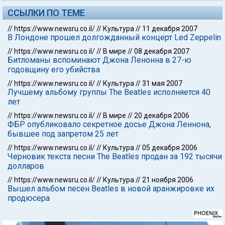
ССЫЛКИ ПО ТЕМЕ
//
https://www.newsru.co.il/
//
Культура
//
11 декабря 2007
В Лондоне прошел долгожданный концерт Led Zeppelin
//
https://www.newsru.co.il/
//
В мире
//
08 декабря 2007
Битломаны вспоминают Джона Ленонна в 27-ю
годовщину его убийства
//
https://www.newsru.co.il/
//
Культура
//
31 мая 2007
Лучшему альбому группы The Beatles исполняется 40
лет
//
https://www.newsru.co.il/
//
В мире
//
20 декабря 2006
ФБР опубликовало секретное досье Джона Леннона,
бывшее под запретом 25 лет
//
https://www.newsru.co.il/
//
Культура
//
05 декабря 2006
Черновик текста песни The Beatles продан за 192 тысячи
долларов
//
https://www.newsru.co.il/
//
Культура
//
21 ноября 2006
Вышел альбом песен Beatles в новой аранжировке их
продюсера