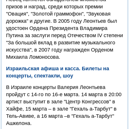
призов и наград, среди которых премии
"Овация", "Золотой граммофон", "Звуковая
дорожка" и другие. В 2005 году Леонтьев был
удостоен Ордена Президента Владимира
Путина за заслуги перед Отечеством IV степени
"Зa бoльшoй вклaд в paзвитиe музыкaльнoгo
иcкуccтвa", в 2007 году награжден Орденом
Михаила Ломоносова.
Израильская афиша и касса. Билеты на
концерты, спектакли, шоу
В Израиле концерты Валерия Леонтьева
пройдут с 14-го по 16-е марта. 14 марта в 20:00
артист выступит в зале "Центр Конгрессов" в
Хайфе, 15 марта – в зале "Гехаль а-Тарбут" в
Тель-Авиве, а 16 марта –в "Гехаль а-Тарбут"
Ашкелона.