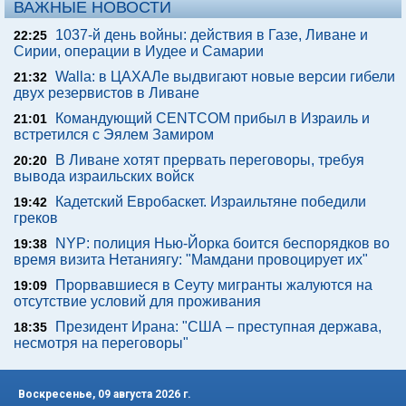
ВАЖНЫЕ НОВОСТИ
1037-й день войны: действия в Газе, Ливане и
22:25
Сирии, операции в Иудее и Самарии
Walla: в ЦАХАЛе выдвигают новые версии гибели
21:32
двух резервистов в Ливане
Командующий CENTCOM прибыл в Израиль и
21:01
встретился с Эялем Замиром
В Ливане хотят прервать переговоры, требуя
20:20
вывода израильских войск
Кадетский Евробаскет. Израильтяне победили
19:42
греков
NYP: полиция Нью-Йорка боится беспорядков во
19:38
время визита Нетаниягу: "Мамдани провоцирует их"
Прорвавшиеся в Сеуту мигранты жалуются на
19:09
отсутствие условий для проживания
Президент Ирана: "США – преступная держава,
18:35
несмотря на переговоры"
Воскресенье, 09 августа 2026 г.