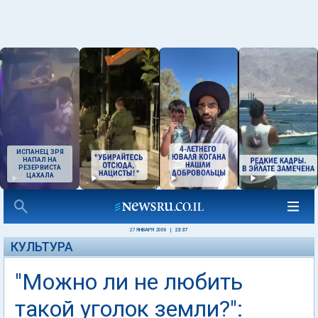
ИСПАНЕЦ ЗРЯ
НАПАЛ НА
РЕЗЕРВИСТА
ЦАХАЛА
27 ЯНВАРЯ 2008
|
23:37
КУЛЬТУРА
"Можно ли не любить
такой уголок земли?":