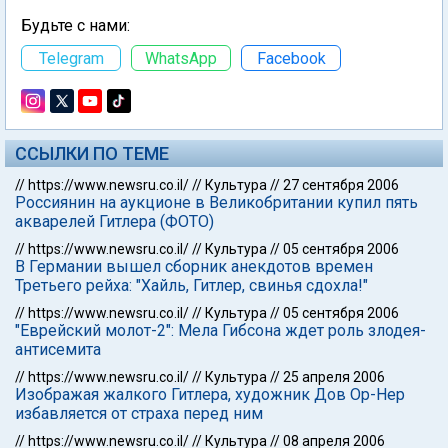
Будьте с нами:
Telegram
WhatsApp
Facebook
ССЫЛКИ ПО ТЕМЕ
//
https://www.newsru.co.il/
//
Культура
//
27 сентября 2006
Россиянин на аукционе в Великобритании купил пять
акварелей Гитлера (ФОТО)
//
https://www.newsru.co.il/
//
Культура
//
05 сентября 2006
В Германии вышел сборник анекдотов времен
Третьего рейха: "Хайль, Гитлер, свинья сдохла!"
//
https://www.newsru.co.il/
//
Культура
//
05 сентября 2006
"Еврейский молот-2": Мела Гибсона ждет роль злодея-
антисемита
//
https://www.newsru.co.il/
//
Культура
//
25 апреля 2006
Изображая жалкого Гитлера, художник Дов Ор-Нер
избавляется от страха перед ним
//
https://www.newsru.co.il/
//
Культура
//
08 апреля 2006