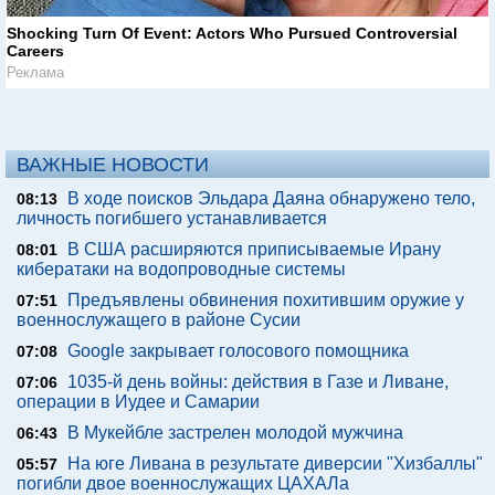
Shocking Turn Of Event: Actors Who Pursued Controversial
Careers
Реклама
ВАЖНЫЕ НОВОСТИ
В ходе поисков Эльдара Даяна обнаружено тело,
08:13
личность погибшего устанавливается
В США расширяются приписываемые Ирану
08:01
кибератаки на водопроводные системы
Предъявлены обвинения похитившим оружие у
07:51
военнослужащего в районе Сусии
Google закрывает голосового помощника
07:08
1035-й день войны: действия в Газе и Ливане,
07:06
операции в Иудее и Самарии
В Мукейбле застрелен молодой мужчина
06:43
На юге Ливана в результате диверсии "Хизбаллы"
05:57
погибли двое военнослужащих ЦАХАЛа