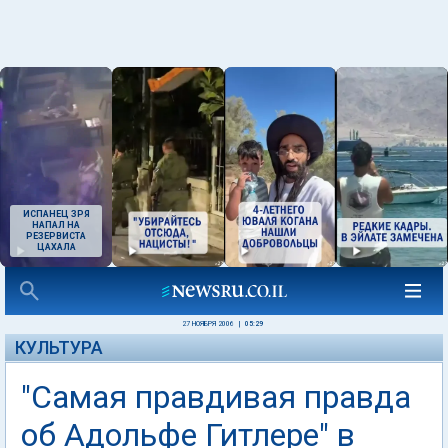
ИСПАНЕЦ ЗРЯ
НАПАЛ НА
РЕЗЕРВИСТА
ЦАХАЛА
27 НОЯБРЯ 2006
|
05:29
КУЛЬТУРА
"Самая правдивая правда
об Адольфе Гитлере" в