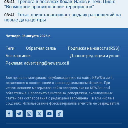
Тревога в поселках Кохав-Яаков и Тель-Цион:
08:41
"Возможное проникновение террористов"
Техас приостанавливает выдачу разрешений на
08:41
новые дата-центры
Четверг, 06 августа 2026 г.
Теги
Обратная связь
Подписка на новости (RSS)
Без картинок
Данные редакции и устав
Реклама:
advertising@newsru.co.il
Все права на материалы, опубликованные на сайте NEWSru.co.il ,
охраняются в соответствии с законодательством Израиля. При
использовании материалов сайта гиперссылка на NEWSru.co.il
обязательна. Перепечатка интервью, репортажей, эксклюзивных
статей без согласования с редакцией запрещена – в том числе в
соцсетях. Использование фотоматериалов агентств не разрешается.