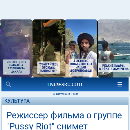
ИСПАНЕЦ ЗРЯ
НАПАЛ НА
РЕЗЕРВИСТА
ЦАХАЛА
28 ФЕВРАЛЯ 2024
|
07:54
КУЛЬТУРА
Режиссер фильма о группе
"Pussy Riot" снимет