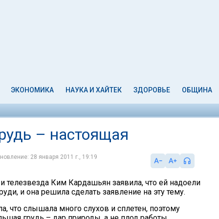
ЭКОНОМИКА
НАУКА И ХАЙТЕК
ЗДОРОВЬЕ
ОБЩИНА
рудь – настоящая
новление: 28 января 2011 г., 19:19
 и телезвезда Ким Кардашьян заявила, что ей надоели
руди, и она решила сделать заявление на эту тему.
а, что слышала много слухов и сплетен, поэтому
льшая грудь – дар природы, а не плод работы