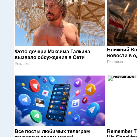
Ближний Во
Фото дочери Максима Галкина
новости в 
вызвало обсуждения в Сети
Реклама
Реклама
Все посты любимых телеграм
Remember Th