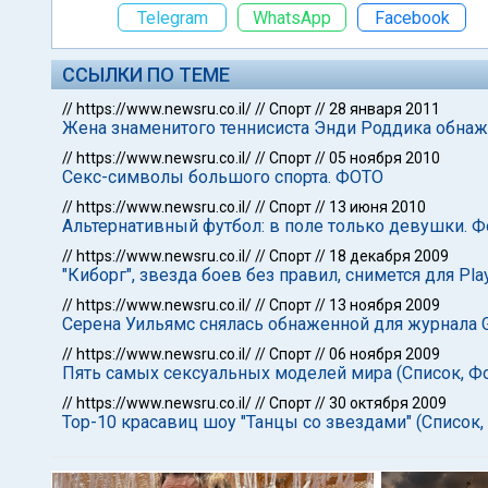
Telegram
WhatsApp
Facebook
ССЫЛКИ ПО ТЕМЕ
//
https://www.newsru.co.il/
//
Спорт
//
28 января 2011
Жена знаменитого теннисиста Энди Роддика обнажи
//
https://www.newsru.co.il/
//
Спорт
//
05 ноября 2010
Секс-символы большого спорта. ФОТО
//
https://www.newsru.co.il/
//
Спорт
//
13 июня 2010
Альтернативный футбол: в поле только девушки. 
//
https://www.newsru.co.il/
//
Спорт
//
18 декабря 2009
"Киборг", звезда боев без правил, снимется для Pla
//
https://www.newsru.co.il/
//
Спорт
//
13 ноября 2009
Серена Уильямс снялась обнаженной для журнала 
//
https://www.newsru.co.il/
//
Спорт
//
06 ноября 2009
Пять самых сексуальных моделей мира (Список, Ф
//
https://www.newsru.co.il/
//
Спорт
//
30 октября 2009
Тор-10 красавиц шоу "Танцы со звездами" (Список,