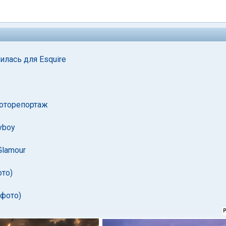
лась для Esquire
Фоторепортаж
yboy
Glamour
ото)
 фото)