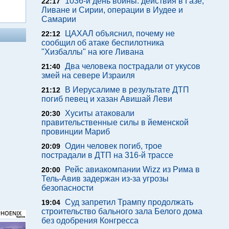
1036-й день войны: действия в Газе,
22:17
Ливане и Сирии, операции в Иудее и
Самарии
ЦАХАЛ объяснил, почему не
22:12
сообщил об атаке беспилотника
"Хизбаллы" на юге Ливана
Два человека пострадали от укусов
21:40
змей на севере Израиля
В Иерусалиме в результате ДТП
21:12
погиб певец и хазан Авишай Леви
Хуситы атаковали
20:30
правительственные силы в йеменской
провинции Мариб
Один человек погиб, трое
20:09
пострадали в ДТП на 316-й трассе
Рейс авиакомпании Wizz из Рима в
20:00
Тель-Авив задержан из-за угрозы
безопасности
Суд запретил Трампу продолжать
19:04
строительство бального зала Белого дома
без одобрения Конгресса