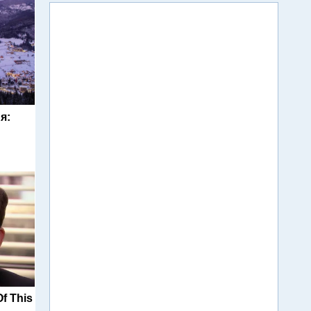
я:
f This