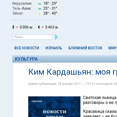
Иерусалим:
18° -
29°
Тель-Авив:
25° -
31°
Эйлат:
28° -
40°
$
3.006 ₪
€
3.463 ₪
ВСЕ НОВОСТИ
ИЗРАИЛЬ
БЛИЖНИЙ ВОСТОК
МИР
КУЛЬТУРА
Ким Кардашьян: моя г
время публикации: 28 января 2011 г., 19:19 | последнее об
Светская львица
разговоры о ее г
Красавица сказал
заявляет – ее бо