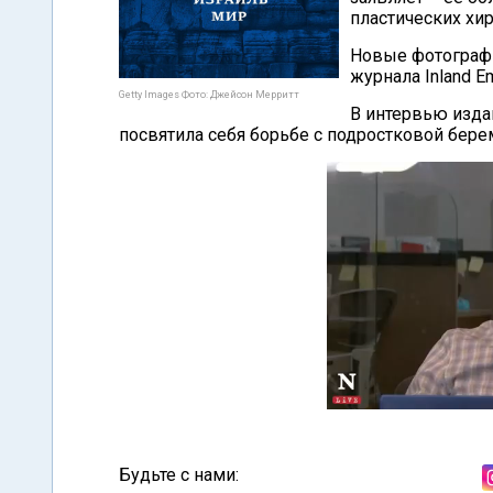
пластических хир
Новые фотограф
журнала Inland Em
Getty Images Фото: Джейсон Мерритт
В интервью изда
посвятила себя борьбе с подростковой бер
Будьте с нами: