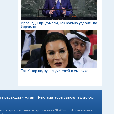
е редакции и устав
Реклама:
advertising@newsru.co.il
и материалов сайта гиперссылка на NEWSru.co.il обязательна.