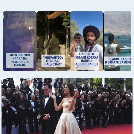
ИСПАНЕЦ ЗРЯ
НАПАЛ НА
РЕЗЕРВИСТА
ЦАХАЛА