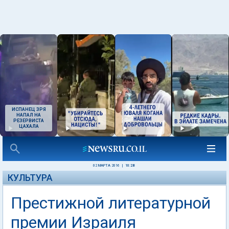
ИСПАНЕЦ ЗРЯ
НАПАЛ НА
РЕЗЕРВИСТА
ЦАХАЛА
02 МАРТА 2016
|
10:28
КУЛЬТУРА
Престижной литературной
премии Израиля