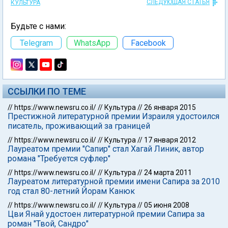
СЛЕДУЮЩАЯ СТАТЬЯ
КУЛЬТУРА
Будьте с нами:
Telegram
WhatsApp
Facebook
ССЫЛКИ ПО ТЕМЕ
//
https://www.newsru.co.il/
//
Культура
//
26 января 2015
Престижной литературной премии Израиля удостоился
писатель, проживающий за границей
//
https://www.newsru.co.il/
//
Культура
//
17 января 2012
Лауреатом премии "Сапир" стал Хагай Линик, автор
романа "Требуется суфлер"
//
https://www.newsru.co.il/
//
Культура
//
24 марта 2011
Лауреатом литературной премии имени Сапира за 2010
год стал 80-летний Йорам Канюк
//
https://www.newsru.co.il/
//
Культура
//
05 июня 2008
Цви Янай удостоен литературной премии Сапира за
роман "Твой, Сандро"