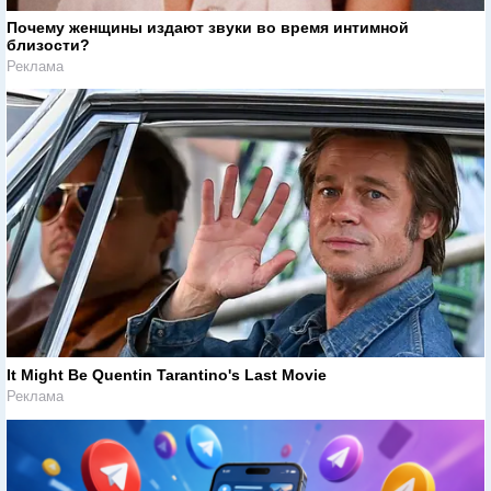
Почему женщины издают звуки во время интимной
близости?
Реклама
It Might Be Quentin Tarantino's Last Movie
Реклама