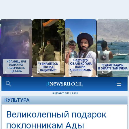
ИСПАНЕЦ ЗРЯ
НАПАЛ НА
РЕЗЕРВИСТА
ЦАХАЛА
30 ДЕКАБРЯ 2018
|
05:38
КУЛЬТУРА
Великолепный подарок
поклонникам Ады