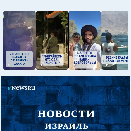
ИСПАНЕЦ ЗРЯ
НАПАЛ НА
РЕЗЕРВИСТА
ЦАХАЛА