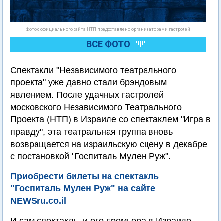
Фото с официального сайта НТП предоставлено организаторами гастролей
ВСЕ ФОТО
Спектакли "Независимого театрального
проекта" уже давно стали брэндовым
явлением. После удачных гастролей
московского Независимого Театрального
Проекта (НТП) в Израиле со спектаклем "Игра в
правду", эта театральная группа вновь
возвращается на израильскую сцену в декабре
с постановкой "Госпиталь Мулен Руж".
Приобрести билеты на спектакль
"Госпиталь Мулен Руж" на сайте
NEWSru.co.il
И сам спектакль, и его премьера в Израиле –