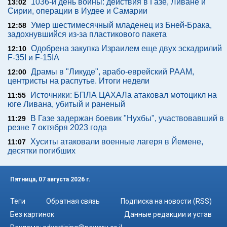
1036-й день войны: действия в Газе, Ливане и
13:02
Сирии, операции в Иудее и Самарии
Умер шестимесячный младенец из Бней-Брака,
12:58
задохнувшийся из-за пластикового пакета
Одобрена закупка Израилем еще двух эскадрилий
12:10
F-35I и F-15IA
Драмы в "Ликуде", арабо-еврейский РААМ,
12:00
центристы на распутье. Итоги недели
Источники: БПЛА ЦАХАЛа атаковал мотоцикл на
11:55
юге Ливана, убитый и раненый
В Газе задержан боевик "Нухбы", участвовавший в
11:29
резне 7 октября 2023 года
Хуситы атаковали военные лагеря в Йемене,
11:07
десятки погибших
Пятница, 07 августа 2026 г.
Теги
Обратная связь
Подписка на новости (RSS)
Без картинок
Данные редакции и устав