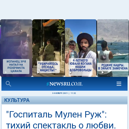
ИСПАНЕЦ ЗРЯ
НАПАЛ НА
РЕЗЕРВИСТА
ЦАХАЛА
04 НОЯБРЯ 2009
|
11:32
КУЛЬТУРА
"Госпиталь Мулен Руж":
тихий спектакль о любви.