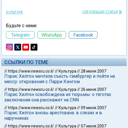
СЛЕДУЮЩАЯ СТАТЬЯ
КУЛЬТУРА
Будьте с нами:
Telegram
WhatsApp
Facebook
ССЫЛКИ ПО ТЕМЕ
//
https://www.newsru.co.il/
//
Культура
//
28 июня 2007
Пэрис Хилтон мечтала съесть гамбургер и пойти на
мессу: откровения с Ларри Кингом
//
https://www.newsru.co.il/
//
Культура
//
26 июня 2007
Пэрис Хилтон освобождена из тюрьмы: о тяготах
заключения она расскажет на CNN
//
https://www.newsru.co.il/
//
Культура
//
09 июня 2007
Пэрис Хилтон вновь арестована: в слезах и в
наручниках
//
https://www.newsru.co.il/
//
Культура
//
07 июня 2007