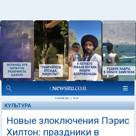
ИСПАНЕЦ ЗРЯ
НАПАЛ НА
РЕЗЕРВИСТА
ЦАХАЛА
05 ИЮЛЯ 2007
|
14:14
КУЛЬТУРА
Новые злоключения Пэрис
Хилтон: праздники в