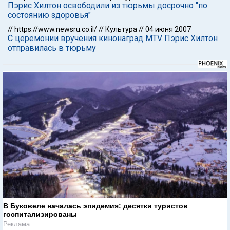
Пэрис Хилтон освободили из тюрьмы досрочно "по
состоянию здоровья"
//
https://www.newsru.co.il/
//
Культура
//
04 июня 2007
С церемонии вручения кинонаград MTV Пэрис Хилтон
отправилась в тюрьму
В Буковеле началась эпидемия: десятки туристов
госпитализированы
Реклама