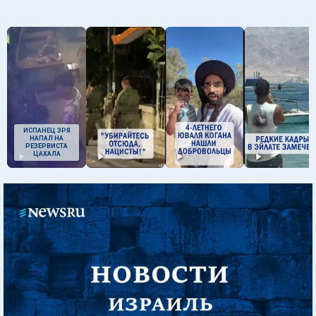
ИСПАНЕЦ ЗРЯ
НАПАЛ НА
РЕЗЕРВИСТА
ЦАХАЛА