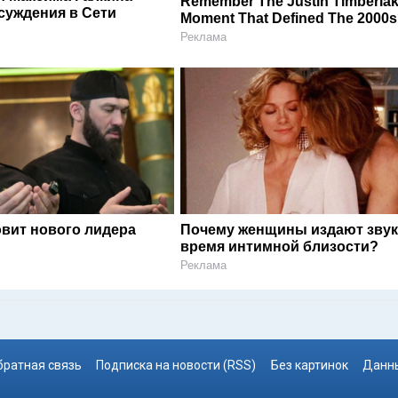
Remember The Justin Timberla
суждения в Сети
Moment That Defined The 2000
Реклама
овит нового лидера
Почему женщины издают звук
время интимной близости?
Реклама
братная связь
Подписка на новости (RSS)
Без картинок
Данны