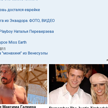
новь достался еврейке
ьга из Эквадора. ФОТО, ВИДЕО
Playboy Наталья Переверзева
рсе Miss Earth
2011
а "монахиня" из Венесуэлы
и Максима Галкина