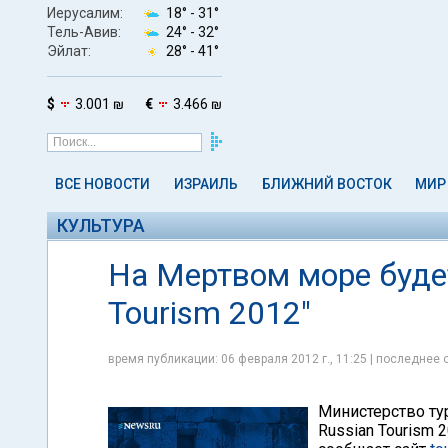
Иерусалим:
18° -
31°
Тель-Авив:
24° -
32°
Эйлат:
28° -
41°
$
3.001 ₪
€
3.466 ₪
ВСЕ НОВОСТИ
ИЗРАИЛЬ
БЛИЖНИЙ ВОСТОК
МИР
КУЛЬТУРА
На Мертвом море будет
Tourism 2012"
время публикации: 06 февраля 2012 г., 11:25 | последнее 
Министерство ту
Russian Tourism 