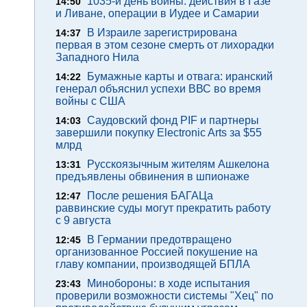
1035-й день войны: действия в Газе
14:50
и Ливане, операции в Иудее и Самарии
В Израиле зарегистрирована
14:37
первая в этом сезоне смерть от лихорадки
Западного Нила
Бумажные карты и отвага: иранский
14:22
генерал объяснил успехи ВВС во время
войны с США
Саудовский фонд PIF и партнеры
14:03
завершили покупку Electronic Arts за $55
млрд
Русскоязычным жителям Ашкелона
13:31
предъявлены обвинения в шпионаже
После решения БАГАЦа
12:47
раввинские суды могут прекратить работу
с 9 августа
В Германии предотвращено
12:45
организованное Россией покушение на
главу компании, производящей БПЛА
Минобороны: в ходе испытания
23:43
проверили возможности системы "Хец" по