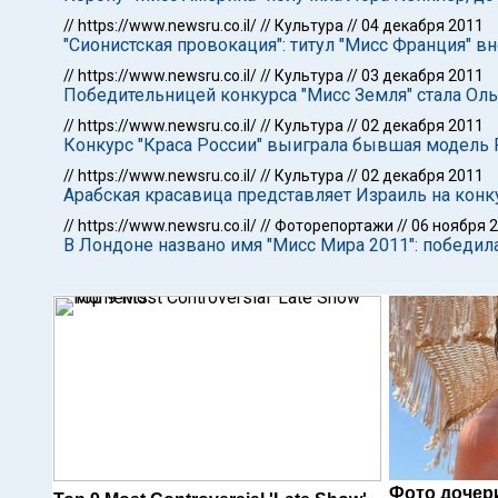
//
https://www.newsru.co.il/
//
Культура
//
04 декабря 2011
"Сионистская провокация": титул "Мисс Франция" в
//
https://www.newsru.co.il/
//
Культура
//
03 декабря 2011
Победительницей конкурса "Мисс Земля" стала Ол
//
https://www.newsru.co.il/
//
Культура
//
02 декабря 2011
Конкурс "Краса России" выиграла бывшая модель 
//
https://www.newsru.co.il/
//
Культура
//
02 декабря 2011
Арабская красавица представляет Израиль на конку
//
https://www.newsru.co.il/
//
Фоторепортажи
//
06 ноября 
В Лондоне названо имя "Мисс Мира 2011": победил
Фото дочер