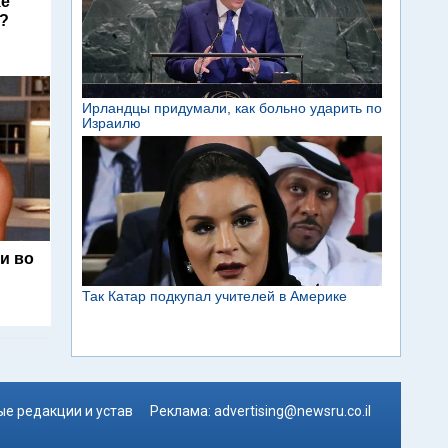
ke
s?
и во
е редакции и устав
Реклама:
advertising@newsru.co.il