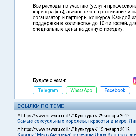
Все расходы по участию (услуги профессион
хореографов), авиаперелет, проживание и пи
организатор и партнеры конкурса. Каждой и
поддержки в количестве до 10-ти гостей, д
специальные цены на данную поездку.
Будьте с нами:
Telegram
WhatsApp
Facebook
ССЫЛКИ ПО ТЕМЕ
//
https://www.newsru.co.il/
//
Культура
//
29 января 2012
Самые сексуальные королевы красоты в мире. Ли
//
https://www.newsru.co.il/
//
Культура
//
15 января 2012
Корону "Мисс Америка" получила Лора Кепплер, до