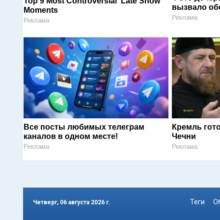
Top 9 Most Controversial 'Late Show'
вызвало об
Moments
Реклама
Реклама
Все посты любимых телеграм
Кремль гот
каналов в одном месте!
Чечни
Реклама
Реклама
Теги
О
Четверг, 06 августа 2026 г.