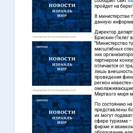
сообщает сайт
to
пройдет на берег
В министерстве 
данную информа
Директор департ
Брискин-Пелег в
iStockphoto/thinkstockphotos.com
"Министерство т
масштабных спец
них организаторо
партнером конкур
отличается от т
лишь внешность 
проведения фина
регион известен
омолаживающие 
iStockphoto/thinkstockphotos.com
Мертвого моря м
По состоянию на
представлены бо
их могут подават
сфере туризма – 
фирме и авиаком
образование или