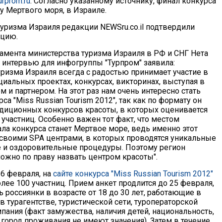
urprom.ru
. Согласно указанному источнику, финал конкурса
у Мертвого моря, в Израиле.
туризма Израиля редакции NEWSru.co.il подтвердили
цию.
амента министерства туризма Израиля в РФ и СНГ Нета
 интервью для инфогруппы "Турпром" заявила:
уризма Израиля всегда с радостью принимает участие в
иальных проектах, конкурсах, викторинах, выступая в
м и партнером. На этот раз нам очень интересно стать
са "Miss Russian Tourism 2012", так как по формату он
радиционных конкурсов красоты, в которых оценивается
участниц. Особенно важен тот факт, что местом
ла конкурса станет Мертвое море, ведь именно этот
 своими SPA центрами, в которых проводятся уникальные
и оздоровительные процедуры. Поэтому регион
ожно по праву назвать центром красоты".
 6 февраля, на
сайте конкурса "Miss Russian Tourism 2012"
лее 100 участниц. Прием анкет продлится до 25 февраля,
ь россиянки в возрасте от 18 до 30 лет, работающие в
в турагентстве, туристической сети, туроператорской
пания (факт замужества, наличия детей, национальность,
 город проживания не имеют значения). Затем в течение