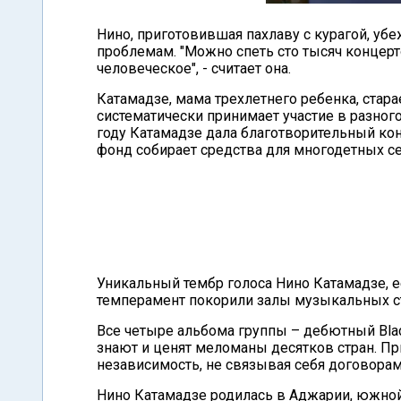
Нино, приготовившая пахлаву с курагой, уб
проблемам. "Можно спеть сто тысяч концерто
человеческое", - считает она.
Катамадзе, мама трехлетнего ребенка, стара
систематически принимает участие в разног
году Катамадзе дала благотворительный кон
фонд собирает средства для многодетных се
Уникальный тембр голоса Нино Катамадзе, ее
темперамент покорили залы музыкальных с
Все четыре альбома группы – дебютный Black (
знают и ценят меломаны десятков стран. Пр
независимость, не связывая себя договора
Нино Катамадзе родилась в Аджарии, южной 