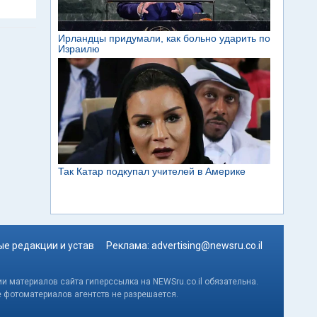
е редакции и устав
Реклама:
advertising@newsru.co.il
и материалов сайта гиперссылка на NEWSru.co.il обязательна.
е фотоматериалов агентств не разрешается.