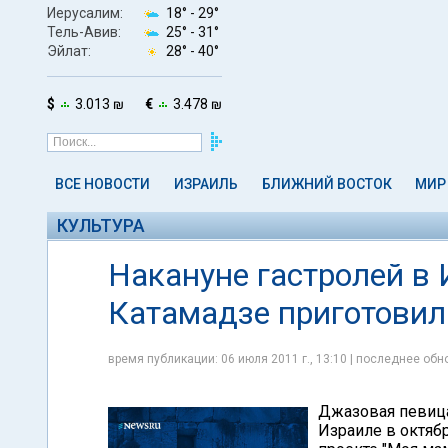
Иерусалим:
18° -
29°
Тель-Авив:
25° -
31°
Эйлат:
28° -
40°
$
3.013 ₪
€
3.478 ₪
ВСЕ НОВОСТИ
ИЗРАИЛЬ
БЛИЖНИЙ ВОСТОК
МИР
КУЛЬТУРА
Накануне гастролей в
Катамадзе приготовил
время публикации: 06 июля 2011 г., 13:10 | последнее обно
Джазовая певица 
Израиле в октяб