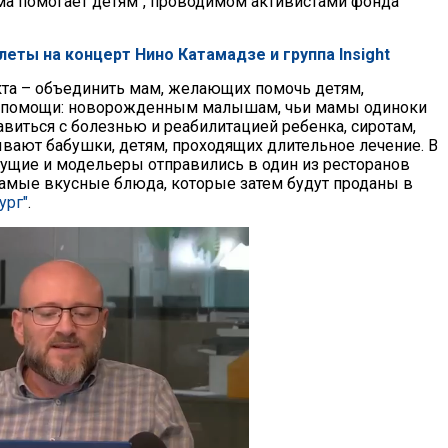
ма помогает детям", проводимом активистами фонда
леты на концерт Нино Катамадзе и группа Insight
кта – объединить мам, желающих помочь детям,
помощи: новорожденным малышам, чьи мамы одиноки
авиться с болезнью и реабилитацией ребенка, сиротам,
вают бабушки, детям, проходящих длительное лечение. В
дущие и модельеры отправились в один из ресторанов
самые вкусные блюда, которые затем будут проданы в
ург"
.