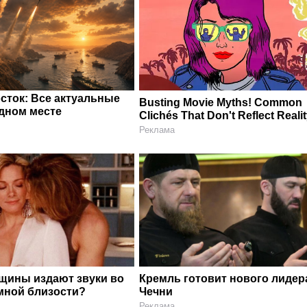
сток: Все актуальные
Busting Movie Myths! Common
одном месте
Clichés That Don't Reflect Reali
Реклама
щины издают звуки во
Кремль готовит нового лидер
мной близости?
Чечни
Реклама