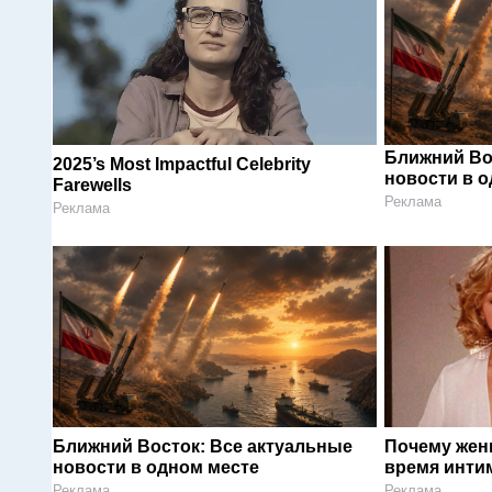
Ближний Во
2025’s Most Impactful Celebrity
новости в 
Farewells
Реклама
Реклама
Ближний Восток: Все актуальные
Почему жен
новости в одном месте
время инти
Реклама
Реклама