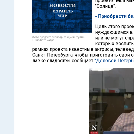
проекте "Моя ма
"Солнце".
- Приобрести би
Цель этого прое
нуждающимся в 
или не могут спр
Фото предоставлено дирекцией группы
Нино Катамадзе
которых воспиты
рамках проекта известные актрисы, телеве
Санкт-Петербурга, чтобы приготовить свои 
лавке сладостей, сообщает
"Деловой Петерб