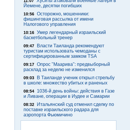
Хуситы атаковали военные лагеря в
11:07
Йемене, десятки погибших
Осторожно, мошенники:
10:56
фишинговая рассылка от имени
Налогового управления
Умер легендарный израильский
10:16
баскетбольный тренер
Власти Таиланда рекомендуют
09:47
туристам использовать чемоданы с
сертифицированным замком TSA
Опрос "Mаарива": предвыборный
09:17
расклад за неделю не изменился
В Таиланде ученик открыл стрельбу
09:03
в школе: множество убитых и раненых
1036-й день войны: действия в Газе
08:54
и Ливане, операции в Иудее и Самарии
Итальянский суд отменил сделку по
08:32
поставке израильского радара для
аэропорта Фьюмичино