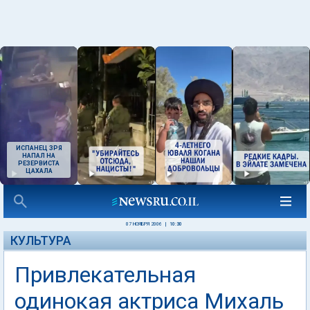
ИСПАНЕЦ ЗРЯ
НАПАЛ НА
РЕЗЕРВИСТА
ЦАХАЛА
07 НОЯБРЯ 2006
|
10:30
КУЛЬТУРА
Привлекательная
одинокая актриса Михаль