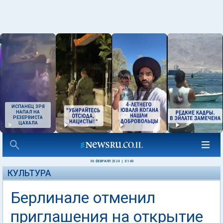
ИСПАНЕЦ ЗРЯ
НАПАЛ НА
РЕЗЕРВИСТА
ЦАХАЛА
08 ФЕВРАЛЯ 2024
|
01:40
КУЛЬТУРА
Берлинале отменил
приглашения на открытие