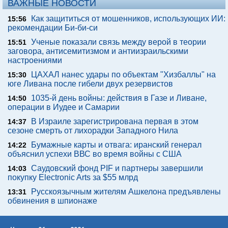
ВАЖНЫЕ НОВОСТИ
Как защититься от мошенников, использующих ИИ:
15:56
рекомендации Би-би-си
Ученые показали связь между верой в теории
15:51
заговора, антисемитизмом и антиизраильскими
настроениями
ЦАХАЛ нанес удары по объектам "Хизбаллы" на
15:30
юге Ливана после гибели двух резервистов
1035-й день войны: действия в Газе и Ливане,
14:50
операции в Иудее и Самарии
В Израиле зарегистрирована первая в этом
14:37
сезоне смерть от лихорадки Западного Нила
Бумажные карты и отвага: иранский генерал
14:22
объяснил успехи ВВС во время войны с США
Саудовский фонд PIF и партнеры завершили
14:03
покупку Electronic Arts за $55 млрд
Русскоязычным жителям Ашкелона предъявлены
13:31
обвинения в шпионаже