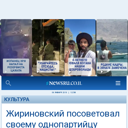
ИСПАНЕЦ ЗРЯ
НАПАЛ НА
РЕЗЕРВИСТА
ЦАХАЛА
08 ЯНВАРЯ 2010
|
12:58
КУЛЬТУРА
Жириновский посоветовал
своему однопартийцу