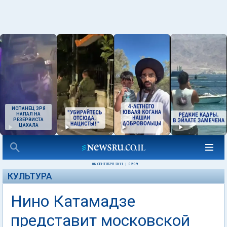
ИСПАНЕЦ ЗРЯ
НАПАЛ НА
РЕЗЕРВИСТА
ЦАХАЛА
08 СЕНТЯБРЯ 2011
|
02:09
КУЛЬТУРА
Нино Катамадзе
представит московской