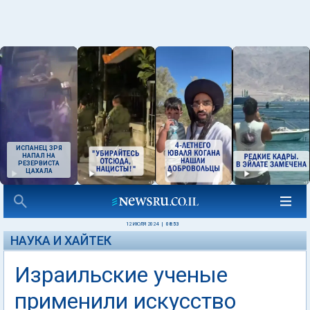
ИСПАНЕЦ ЗРЯ
НАПАЛ НА
РЕЗЕРВИСТА
ЦАХАЛА
12 ИЮЛЯ 2024
|
08:53
НАУКА И ХАЙТЕК
Израильские ученые
применили искусство