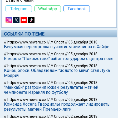
Будьте с нами:
Telegram
WhatsApp
Facebook
ССЫЛКИ ПО ТЕМЕ
//
https://www.newsru.co.il/
//
Спорт
//
05 декабря 2018
Безумная перестрелка с участием чемпиона в Хайфе
//
https://www.newsru.co.il/
//
Спорт
//
05 декабря 2018
В ворота "Локомотива" забит гол ударом с центра поля
//
https://www.newsru.co.il/
//
Спорт
//
05 декабря 2018
Конец эпохи. Обладателем "Золотого мяча" стал Лука
Модрич
//
https://www.newsru.co.il/
//
Спорт
//
05 декабря 2018
"Маккаби" разгромил южан: результаты матчей
чемпионата Израиля по футболу
//
https://www.newsru.co.il/
//
Спорт
//
05 декабря 2018
Команда Хосепа Гвардиолы продолжает лидировать:
результаты матчей Премьер-лиги
//
https://www.newsru.co.il/
//
Спорт
//
02 декабря 2018