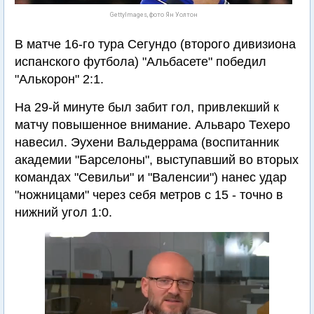
GettyImages, фото Ян Уолтон
В матче 16-го тура Сегундо (второго дивизиона
испанского футбола) "Альбасете" победил
"Алькорон" 2:1.
На 29-й минуте был забит гол, привлекший к
матчу повышенное внимание. Альваро Техеро
навесил. Эухени Вальдеррама (воспитанник
академии "Барселоны", выступавший во вторых
командах "Севильи" и "Валенсии") нанес удар
"ножницами" через себя метров с 15 - точно в
нижний угол 1:0.