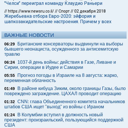
"Челси" переиграл команду Клаудио Раньери
//
https://www.newsru.co.il/
//
Спорт
//
02 декабря 2018
Жеребьевка отбора Евро-2020: эйфория и
шапкозакидательские настроения. Причем у всех
ВАЖНЫЕ НОВОСТИ
Британские консерваторы выдвинули на выборы
06:29
бывшего неонациста, осужденного за антисемитскую
травлю
1037-й день войны: действия в Газе, Ливане и
06:24
Сирии, операции в Иудее и Самарии
Прогноз погоды в Израиле на 8 августа: жарко,
05:55
переменная облачность
В районе кибуца Зиким, около границы Газы, было
01:49
повреждено заграждение. ЦАХАЛ проводит операцию
CNN: глава Объединенного комитета начальников
01:32
штабов США ищет "выход" из войны с Ираном
В Колумбии вступил в должность новый
01:24
президент: произраильский, пользующийся поддержкой
США