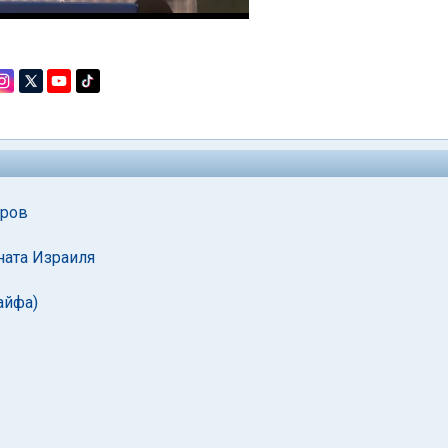
еров
ната Израиля
айфа)