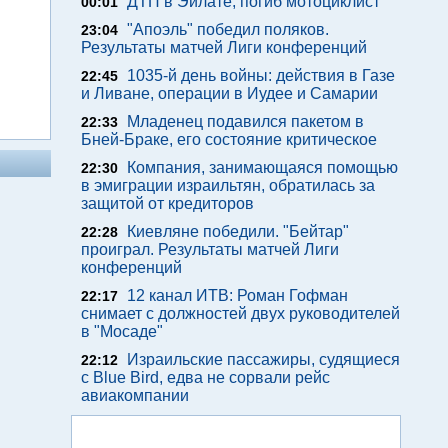
ДТП в Эйлате, погиб мотоциклист
00:01
"Апоэль" победил поляков.
23:04
Результаты матчей Лиги конференций
1035-й день войны: действия в Газе
22:45
и Ливане, операции в Иудее и Самарии
Младенец подавился пакетом в
22:33
Бней-Браке, его состояние критическое
Компания, занимающаяся помощью
22:30
в эмиграции израильтян, обратилась за
защитой от кредиторов
Киевляне победили. "Бейтар"
22:28
проиграл. Результаты матчей Лиги
конференций
12 канал ИТВ: Роман Гофман
22:17
снимает с должностей двух руководителей
в "Мосаде"
Израильские пассажиры, судящиеся
22:12
с Blue Bird, едва не сорвали рейс
авиакомпании