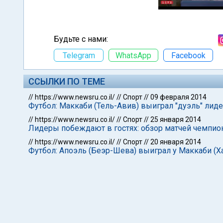
Будьте с нами:
Telegram
WhatsApp
Facebook
ССЫЛКИ ПО ТЕМЕ
//
https://www.newsru.co.il/
//
Спорт
//
09 февраля 2014
Футбол: Маккаби (Тель-Авив) выиграл "дуэль" лид
//
https://www.newsru.co.il/
//
Спорт
//
25 января 2014
Лидеры побеждают в гостях: обзор матчей чемпио
//
https://www.newsru.co.il/
//
Спорт
//
20 января 2014
Футбол: Апоэль (Беэр-Шева) выиграл у Маккаби (Х