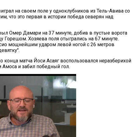
ыиграл на своем поле у одноклубников из Тель-Авива со
тим, что это первая в истории победа северян над
крыл Омер Дамари на 37 минуте, добив в пустые ворота
у Горешом. Хозяева поля отыгрались на 67 минуте.
сио мощнейшим ударом левой ногой с 26 метров
девятку".
до конца матча Йоси Асаяг воспользовался неразберихой
 Амоса и забил победный гол.