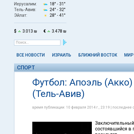
Иерусалим:
18° -
31°
Тель-Авив:
24° -
32°
Эйлат:
28° -
41°
$
3.013 ₪
€
3.478 ₪
ВСЕ НОВОСТИ
ИЗРАИЛЬ
БЛИЖНИЙ ВОСТОК
МИР
СПОРТ
Футбол: Апоэль (Акко
(Тель-Авив)
время публикации: 10 февраля 2014 г., 23:19 | последнее 
Заключительный 
состоявшийся в 