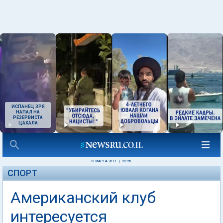
ИСПАНЕЦ ЗРЯ
НАПАЛ НА
РЕЗЕРВИСТА
ЦАХАЛА
10 МАРТА 2011
|
20:26
СПОРТ
Американский клуб
интересуется