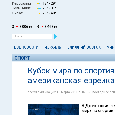
Иерусалим:
18° -
29°
Тель-Авив:
25° -
31°
Эйлат:
28° -
40°
$
3.006 ₪
€
3.463 ₪
ВСЕ НОВОСТИ
ИЗРАИЛЬ
БЛИЖНИЙ ВОСТОК
МИР
СПОРТ
Кубок мира по спортив
американская еврейка
время публикации: 10 марта 2011 г., 07:36 | последнее обн
В Джексонвилле, 
мира по спортив