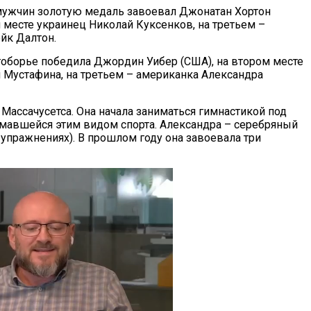
мужчин золотую медаль завоевал Джонатан Хортон
м месте украинец Николай Куксенков, на третьем –
йк Далтон.
оборье победила Джордин Уибер (США), на втором месте
я Мустафина, на третьем – американка Александра
 Массачусетса. Она начала заниматься гимнастикой под
мавшейся этим видом спорта. Александра – серебряный
упражнениях). В прошлом году она завоевала три