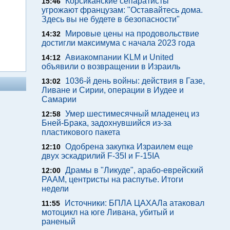
Корсиканские сепаратисты
15:46
угрожают французам: "Оставайтесь дома.
Здесь вы не будете в безопасности"
Мировые цены на продовольствие
14:32
достигли максимума с начала 2023 года
Авиакомпании KLM и United
14:12
объявили о возвращении в Израиль
1036-й день войны: действия в Газе,
13:02
Ливане и Сирии, операции в Иудее и
Самарии
Умер шестимесячный младенец из
12:58
Бней-Брака, задохнувшийся из-за
пластикового пакета
Одобрена закупка Израилем еще
12:10
двух эскадрилий F-35I и F-15IA
Драмы в "Ликуде", арабо-еврейский
12:00
РААМ, центристы на распутье. Итоги
недели
Источники: БПЛА ЦАХАЛа атаковал
11:55
мотоцикл на юге Ливана, убитый и
раненый