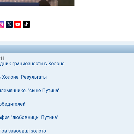
011
здник грациозности в Холоне
 Холоне. Результаты
племяннике, "сыне Путина"
победителей
афия "любовницы Путина"
лов завоевал золото