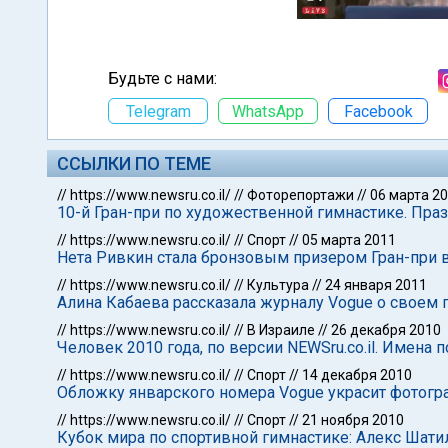
Будьте с нами:
Telegram
WhatsApp
Facebook
ССЫЛКИ ПО ТЕМЕ
//
https://www.newsru.co.il/
//
Фоторепортажи
//
06 марта 2
10-й Гран-при по художественной гимнастике. Пра
//
https://www.newsru.co.il/
//
Спорт
//
05 марта 2011
Нета Ривкин стала бронзовым призером Гран-при в
//
https://www.newsru.co.il/
//
Культура
//
24 января 2011
Алина Кабаева рассказала журналу Vogue о своем 
//
https://www.newsru.co.il/
//
В Израиле
//
26 декабря 2010
Человек 2010 года, по версии NEWSru.co.il. Имена 
//
https://www.newsru.co.il/
//
Спорт
//
14 декабря 2010
Обложку январского номера Vogue украсит фотогр
//
https://www.newsru.co.il/
//
Спорт
//
21 ноября 2010
Кубок мира по спортивной гимнастике: Алекс Шати