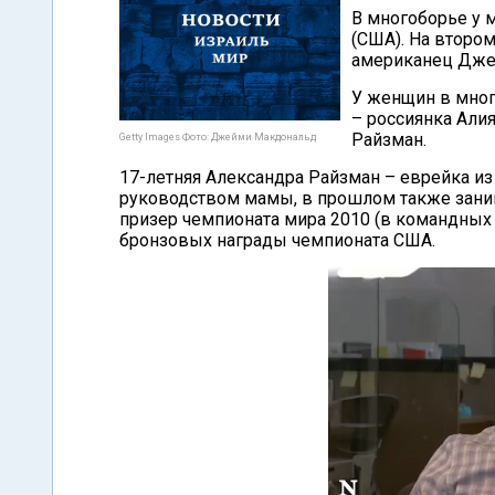
В многоборье у 
(США). На второ
американец Дже
У женщин в мног
– россиянка Али
Райзман.
Getty Images Фото: Джейми Макдональд
17-летняя Александра Райзман – еврейка из
руководством мамы, в прошлом также зани
призер чемпионата мира 2010 (в командных 
бронзовых награды чемпионата США.