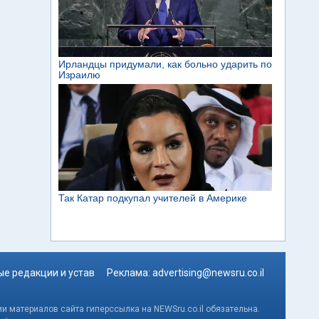
е редакции и устав
Реклама:
advertising@newsru.co.il
и материалов сайта гиперссылка на NEWSru.co.il обязательна.