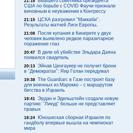
Бывшего советника президента
21:18
США по борьбе с COVID Фаучи признали
виновным в неуважении к Конгрессу
ЦСКА разгромил "Маккаби".
21:15
Результаты матчей Лиги Европы.
После купания в Кинерете у двух
21:08
человек выявлено редкое паразитарное
поражение глаз
В деле об убийстве Эльдара Даяна
20:47
появился свидетель
Эйнав Ценгаукер не получит брони
20:13
в "Демократах": Яир Голан передумал
The Guardian: в Газе построят базу
19:38
для военных из Марокко – с маршрутом
бегства в Израиль
Эрдан и Эдельштейн создали новую
18:41
партию: "Ликуд" больше не представляет
правых
Юношеская сборная Израиля по
18:24
гандболу впервые вышла на чемпионат
мира