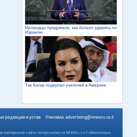
е редакции и устав
Реклама:
advertising@newsru.co.il
и материалов сайта гиперссылка на NEWSru.co.il обязательна.