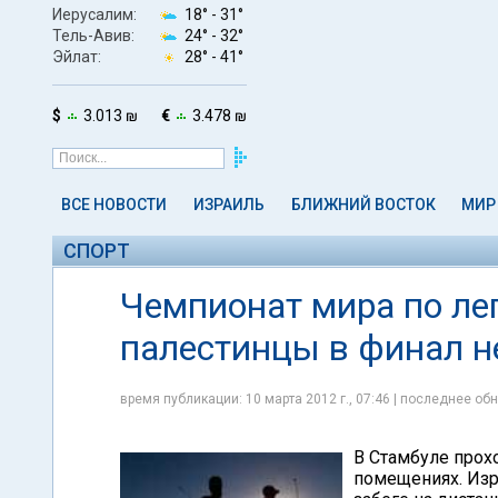
Иерусалим:
18° -
31°
Тель-Авив:
24° -
32°
Эйлат:
28° -
41°
$
3.013 ₪
€
3.478 ₪
ВСЕ НОВОСТИ
ИЗРАИЛЬ
БЛИЖНИЙ ВОСТОК
МИР
СПОРТ
Чемпионат мира по лег
палестинцы в финал н
время публикации: 10 марта 2012 г., 07:46 | последнее обн
В Стамбуле прох
помещениях. Изр