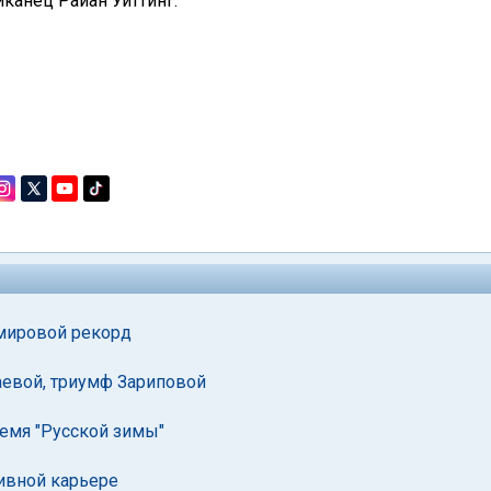
канец Райан Уиттинг.
 мировой рекорд
аевой, триумф Зариповой
ремя "Русской зимы"
ивной карьере