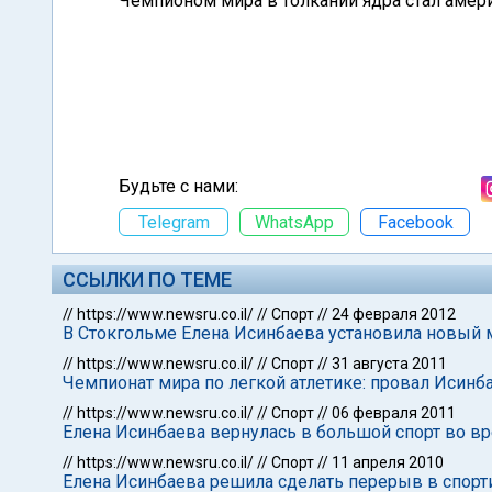
Чемпионом мира в толкании ядра стал амери
Будьте с нами:
Telegram
WhatsApp
Facebook
ССЫЛКИ ПО ТЕМЕ
//
https://www.newsru.co.il/
//
Спорт
//
24 февраля 2012
В Стокгольме Елена Исинбаева установила новый
//
https://www.newsru.co.il/
//
Спорт
//
31 августа 2011
Чемпионат мира по легкой атлетике: провал Исинб
//
https://www.newsru.co.il/
//
Спорт
//
06 февраля 2011
Елена Исинбаева вернулась в большой спорт во в
//
https://www.newsru.co.il/
//
Спорт
//
11 апреля 2010
Елена Исинбаева решила сделать перерыв в спорт