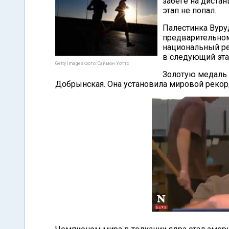
забеге на диста
этап не попал.
Палестинка Вуру
предварительном
национальный ре
в следующий эта
Getty Images Фото: Саймон Уоттс
Золотую медаль 
Добрынская. Она установила мировой рекорд