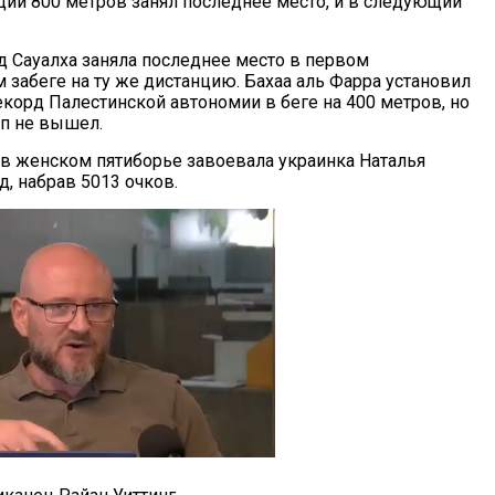
нции 800 метров занял последнее место, и в следующий
д Сауалха заняла последнее место в первом
 забеге на ту же дистанцию. Бахаа аль Фарра установил
корд Палестинской автономии в беге на 400 метров, но
п не вышел.
в женском пятиборье завоевала украинка Наталья
, набрав 5013 очков.