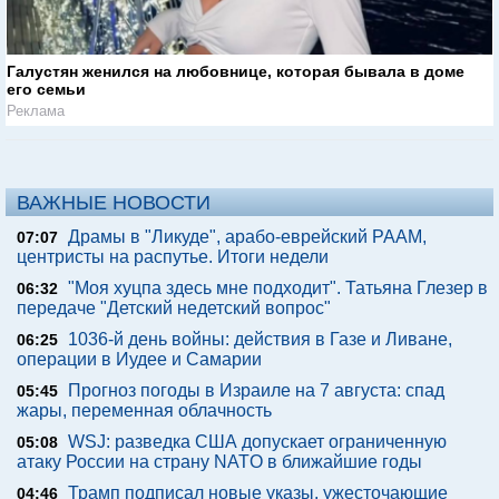
Галустян женился на любовнице, которая бывала в доме
его семьи
Реклама
ВАЖНЫЕ НОВОСТИ
Драмы в "Ликуде", арабо-еврейский РААМ,
07:07
центристы на распутье. Итоги недели
"Моя хуцпа здесь мне подходит". Татьяна Глезер в
06:32
передаче "Детский недетский вопрос"
1036-й день войны: действия в Газе и Ливане,
06:25
операции в Иудее и Самарии
Прогноз погоды в Израиле на 7 августа: спад
05:45
жары, переменная облачность
WSJ: разведка США допускает ограниченную
05:08
атаку России на страну NATO в ближайшие годы
Трамп подписал новые указы, ужесточающие
04:46