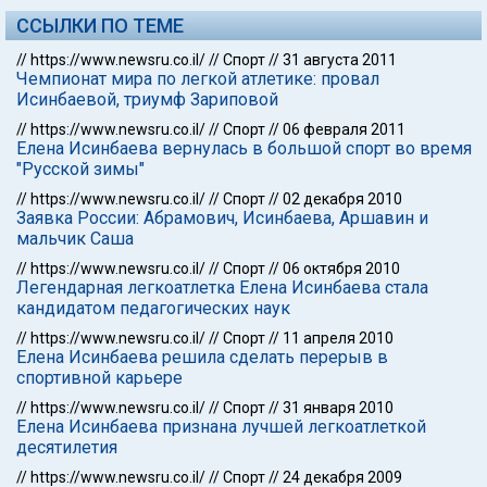
ССЫЛКИ ПО ТЕМЕ
//
https://www.newsru.co.il/
//
Спорт
//
31 августа 2011
Чемпионат мира по легкой атлетике: провал
Исинбаевой, триумф Зариповой
//
https://www.newsru.co.il/
//
Спорт
//
06 февраля 2011
Елена Исинбаева вернулась в большой спорт во время
"Русской зимы"
//
https://www.newsru.co.il/
//
Спорт
//
02 декабря 2010
Заявка России: Абрамович, Исинбаева, Аршавин и
мальчик Саша
//
https://www.newsru.co.il/
//
Спорт
//
06 октября 2010
Легендарная легкоатлетка Елена Исинбаева стала
кандидатом педагогических наук
//
https://www.newsru.co.il/
//
Спорт
//
11 апреля 2010
Елена Исинбаева решила сделать перерыв в
спортивной карьере
//
https://www.newsru.co.il/
//
Спорт
//
31 января 2010
Елена Исинбаева признана лучшей легкоатлеткой
десятилетия
//
https://www.newsru.co.il/
//
Спорт
//
24 декабря 2009