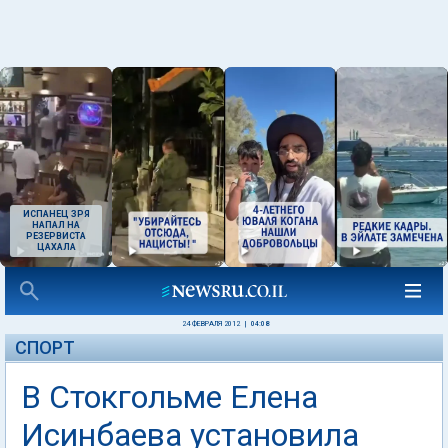
ИСПАНЕЦ ЗРЯ
НАПАЛ НА
РЕЗЕРВИСТА
ЦАХАЛА
24 ФЕВРАЛЯ 2012
|
04:08
СПОРТ
В Стокгольме Елена
Исинбаева установила