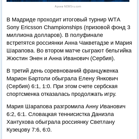
Архив NEWSru.com
В Мадриде проходит итоговый турнир WTА
Sony Ericsson Championships (призовой фонд 3
миллиона долларов). В полуфинале
встретятся россиянки Анна Чакветадзе и Мария
Шарапова. Во втором матче сыграют бельгийка
Жюстин Энен и Анна Иванович (Сербия).
В третий день соревнований француженка
Марион Бартоли обыграла Елену Янкович
(Сербия) 6:1, 1:0. При этом счете сербская
спортсменка отказалась продолжать игру.
Мария Шарапова разгромила Анну Иванович
6:2, 6:1. Словацкая теннисистка Даниэла
Хантухова обыграла россиянку Светлану
Кузецову 7:6, 6:0.