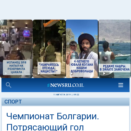
ИСПАНЕЦ ЗРЯ
НАПАЛ НА
РЕЗЕРВИСТА
ЦАХАЛА
11 АВГУСТА 2019
|
09:22
СПОРТ
Чемпионат Болгарии.
Потрясающий гол