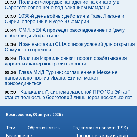
Полиция Флориды: нападение на синагогу в
10:58
Сарасоте совершено под влиянием Мамдани
1038-й день войны: действия в Газе, Ливане и
10:50
Сирии, операции в Иудее и Самарии
СМИ. УЕФА проведет расследование по "делу
10:44
любовницы Инфантино"
Иран выставил США список условий для открытия
10:16
Ормузского пролива
Полиция Израиля снизит пороги срабатывания
09:46
дорожных камер контроля скорости
Глава МИД Турции: соглашение в Мекке не
09:36
направлено против Ирана, Египет может
присоединиться
"Калькалист": система лазерной ПРО "Ор Эйтан"
08:50
станет полностью боеготовой лишь через несколько лет
Воскресенье, 09 августа 2026 г.
Теги
Обратная связь
Подписка на новости (RSS)
Без картинок
Данные редакции и устав