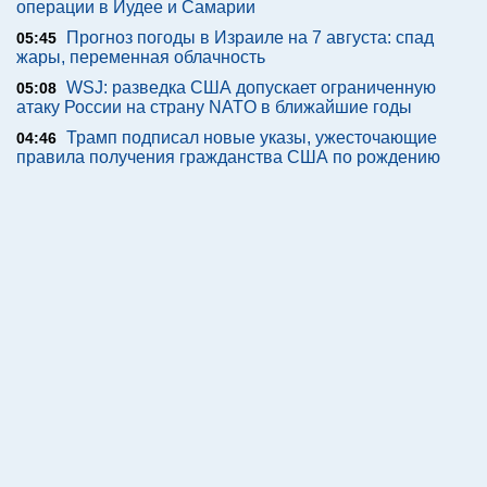
операции в Иудее и Самарии
Прогноз погоды в Израиле на 7 августа: спад
05:45
жары, переменная облачность
WSJ: разведка США допускает ограниченную
05:08
атаку России на страну NATO в ближайшие годы
Трамп подписал новые указы, ужесточающие
04:46
правила получения гражданства США по рождению
Пятница, 07 августа 2026 г.
Теги
Обратная связь
Подписка на новости (RSS)
Без картинок
Данные редакции и устав
Реклама:
advertising@newsru.co.il
Все права на материалы, опубликованные на сайте NEWSru.co.il ,
охраняются в соответствии с законодательством Израиля. При
использовании материалов сайта гиперссылка на NEWSru.co.il
обязательна. Перепечатка интервью, репортажей, эксклюзивных
статей без согласования с редакцией запрещена – в том числе в
соцсетях. Использование фотоматериалов агентств не разрешается.