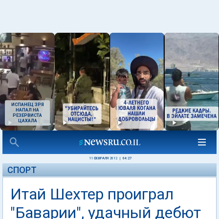
ИСПАНЕЦ ЗРЯ
НАПАЛ НА
РЕЗЕРВИСТА
ЦАХАЛА
11 ФЕВРАЛЯ 2012
|
04:27
СПОРТ
Итай Шехтер проиграл
"Баварии", удачный дебют