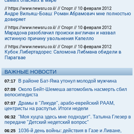
самых опасных в мире
//
https://www.newsru.co.il/
//
Спорт
//
10 февраля 2012
Андре Вильяш-Боаш: Роман Абрамович мне полностью
доверяет
//
https://www.newsru.co.il/
//
Спорт
//
10 февраля 2012
Марадона разоблачил происки англичан и назвал
истинную причину увольнения Капелло
//
https://www.newsru.co.il/
//
Спорт
//
10 февраля 2012
Кубок Либертадорес: Саломона Либмана обидели в
Парагвае
ВАЖНЫЕ НОВОСТИ
В районе Бат-Яма утонул молодой мужчина
07:17
Около Бейт-Шемеша автомобиль насмерть сбил
07:09
велосипедиста
Драмы в "Ликуде", арабо-еврейский РААМ,
07:07
центристы на распутье. Итоги недели
"Моя хуцпа здесь мне подходит". Татьяна Глезер в
06:32
передаче "Детский недетский вопрос"
1036-й день войны: действия в Газе и Ливане,
06:25