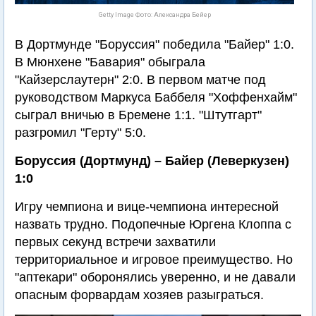
Getty Image Фото: Александра Бейер
В Дортмунде "Боруссия" победила "Байер" 1:0.
В Мюнхене "Бавария" обыграла
"Кайзерслаутерн" 2:0. В первом матче под
руководством Маркуса Баббеля "Хоффенхайм"
сыграл вничью в Бремене 1:1. "Штутгарт"
разгромил "Герту" 5:0.
Боруссия (Дортмунд) – Байер (Леверкузен)
1:0
Игру чемпиона и вице-чемпиона интересной
назвать трудно. Подопечные Юргена Клоппа с
первых секунд встречи захватили
территориальное и игровое преимущество. Но
"аптекари" оборонялись уверенно, и не давали
опасным форвардам хозяев разыграться.