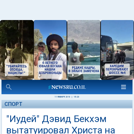
11 ЯНВАРЯ 2010
|
15:23
СПОРТ
"Иудей" Дэвид Бекхэм
вытатуировал Христа на