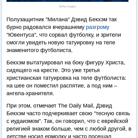
Getty Images
Полузащитник "Милана" Дэвид Бекхэм так
бурно радовался вчерашнему
разгрому
"Ювентуса", что сорвал футболку, и зрители
смогли увидеть новую татуировку на теле
знаменитого футболиста.
Бекхэм вытатуировал на боку фигуру Христа,
сидящего на кресте. Это уже третья
христианская татуировка на теле футболиста:
на шее он поместил распятие, а под ним –
ангела-хранителя.
При этом, отмечает The Daily Mail, Дэвид
Бекхэм часто подчеркивает свою "тесную связь
с иудаизмом". Так, он говорил, что с еврейской
религией знаком больше, чем с любой другой, в
детстве носил ермолку и часто посещал