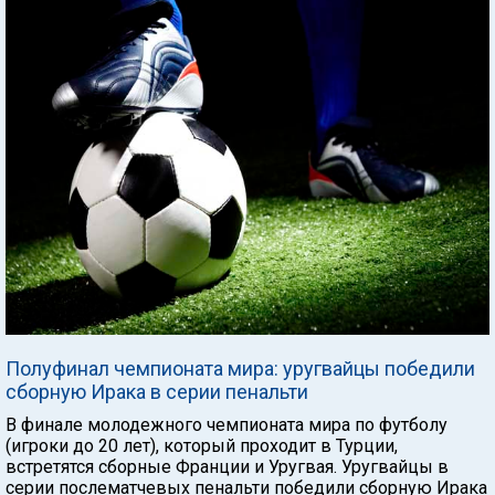
Полуфинал чемпионата мира: уругвайцы победили
сборную Ирака в серии пенальти
В финале молодежного чемпионата мира по футболу
(игроки до 20 лет), который проходит в Турции,
встретятся сборные Франции и Уругвая. Уругвайцы в
серии послематчевых пенальти победили сборную Ирака