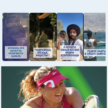
ИСПАНЕЦ ЗРЯ
НАПАЛ НА
РЕЗЕРВИСТА
ЦАХАЛА