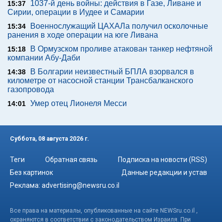
1037-й день войны: действия в Газе, Ливане и
15:37
Сирии, операции в Иудее и Самарии
Военнослужащий ЦАХАЛа получил осколочные
15:34
ранения в ходе операции на юге Ливана
В Ормузском проливе атакован танкер нефтяной
15:18
компании Абу-Даби
В Болгарии неизвестный БПЛА взорвался в
14:38
километре от насосной станции Трансбалканского
газопровода
Умер отец Лионеля Месси
14:01
Суббота, 08 августа 2026 г.
Теги
Обратная связь
Подписка на новости (RSS)
Без картинок
Данные редакции и устав
Реклама:
advertising@newsru.co.il
Все права на материалы, опубликованные на сайте NEWSru.co.il ,
охраняются в соответствии с законодательством Израиля. При