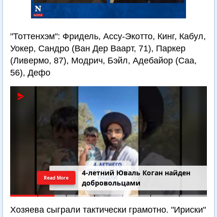
"Тоттенхэм": Фридель, Ассу-Экотто, Кинг, Кабул,
Уокер, Сандро (Ван Дер Ваарт, 71), Паркер
(Ливермо, 87), Модрич, Бэйл, Адебайор (Саа,
56), Дефо
4-летний Юваль Коган найден
Read More
добровольцами
Хозяева сыграли тактически грамотно. "Ириски"