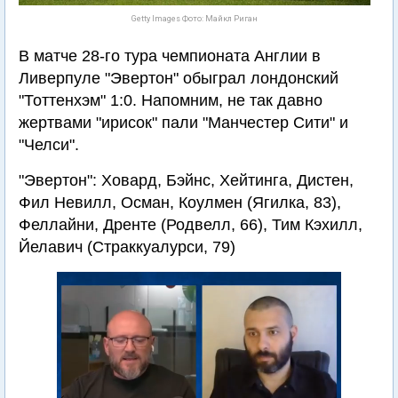
Getty Images Фото: Майкл Риган
В матче 28-го тура чемпионата Англии в
Ливерпуле "Эвертон" обыграл лондонский
"Тоттенхэм" 1:0. Напомним, не так давно
жертвами "ирисок" пали "Манчестер Сити" и
"Челси".
"Эвертон": Ховард, Бэйнс, Хейтинга, Дистен,
Фил Невилл, Осман, Коулмен (Ягилка, 83),
Феллайни, Дренте (Родвелл, 66), Тим Кэхилл,
Йелавич (Страккуалурси, 79)