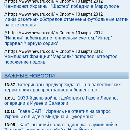
//
https://www.newsru.co.il/
//
Спорт
//
10 марта 2012
Чемпионат Украины: "Шахтер" победил в Мариуполе
//
https://www.newsru.co.il/
//
Спорт
//
10 марта 2012
Из-за ракетных обстрелов отменены футбольные матчи
на юге страны
//
https://www.newsru.co.il/
//
Спорт
//
10 марта 2012
"Наполи" побеждает с теннисным счетом. "Интер"
прервал "черную серию"
//
https://www.newsru.co.il/
//
Спорт
//
10 марта 2012
Чемпионат Франции: "Марсель" потерпел четвертое
поражение подряд
ВАЖНЫЕ НОВОСТИ
Ветеринары предупреждают – на палестинских
13:37
территориях распространяется бешенство
1039-й день войны: действия в Газе и Ливане,
13:31
операции в Иудее и Самарии
Глава САП: "Израиль не ответил на запрос
13:11
Украины о выдаче Миндича и Цукермана"
"Кан": бывший солдат-одиночка, служивший в
13:05
"Голани", покончил с собой в Нью-Йорке