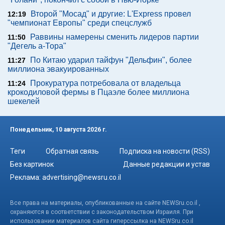
Второй "Мосад" и другие: L'Express провел
12:19
"чемпионат Европы" среди спецслужб
Раввины намерены сменить лидеров партии
11:50
"Дегель а-Тора"
По Китаю ударил тайфун "Дельфин", более
11:27
миллиона эвакуированных
Прокуратура потребовала от владельца
11:24
крокодиловой фермы в Пцаэле более миллиона
шекелей
Понедельник, 10 августа 2026 г.
Теги
Обратная связь
Подписка на новости (RSS)
Без картинок
Данные редакции и устав
Реклама:
advertising@newsru.co.il
Все права на материалы, опубликованные на сайте NEWSru.co.il ,
охраняются в соответствии с законодательством Израиля. При
использовании материалов сайта гиперссылка на NEWSru.co.il