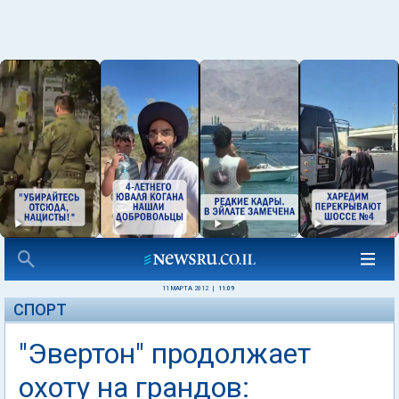
11 МАРТА 2012
|
11:09
СПОРТ
"Эвертон" продолжает
охоту на грандов: