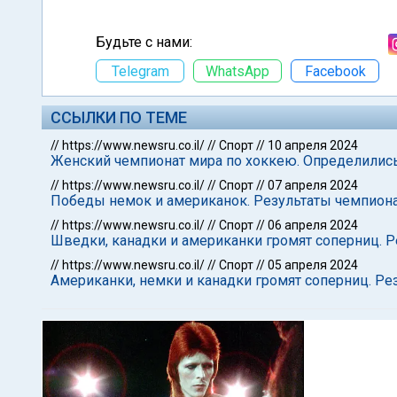
Будьте с нами:
Telegram
WhatsApp
Facebook
ССЫЛКИ ПО ТЕМЕ
//
https://www.newsru.co.il/
//
Спорт
//
10 апреля 2024
Женский чемпионат мира по хоккею. Определилис
//
https://www.newsru.co.il/
//
Спорт
//
07 апреля 2024
Победы немок и американок. Результаты чемпиона
//
https://www.newsru.co.il/
//
Спорт
//
06 апреля 2024
Шведки, канадки и американки громят соперниц. 
//
https://www.newsru.co.il/
//
Спорт
//
05 апреля 2024
Американки, немки и канадки громят соперниц. Ре