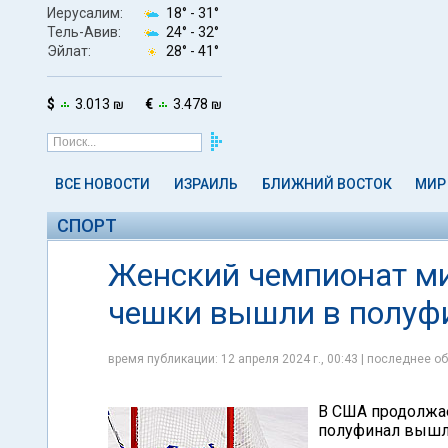
Иерусалим:
18° -
31°
Тель-Авив:
24° -
32°
Эйлат:
28° -
41°
$
3.013 ₪
€
3.478 ₪
ВСЕ НОВОСТИ
ИЗРАИЛЬ
БЛИЖНИЙ ВОСТОК
МИР
СПОРТ
Женский чемпионат ми
чешки вышли в полуф
время публикации: 12 апреля 2024 г., 00:43 | последнее об
В США продолжае
полуфинал вышл