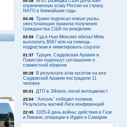
WSJ: разведка США допускает
05:08
ограниченную атаку России на страну
NATO в ближайшие годы
Трамп подписал новые указы,
04:46
ужесточающие правила получения
гражданства США по рождению
Суд в Нью-Мексико обязал Meta
03:09
выплатить $567 млн на помощь
подросткам и лимитировать соцсети
Турция, Саудовская Аравия и
01:37
Пакистан подпишут соглашение о
совместной обороне
В результате атак хуситов на юге
00:28
Саудовской Аравии пострадали 11
человек
ДТП в Эйлате, погиб мотоциклист
00:01
"Апоэль" победил поляков.
23:04
Результаты матчей Лиги конференций
1035-й день войны: действия в Газе
22:45
и Ливане, операции в Иудее и Самарии