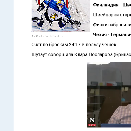
Финляндия - Шв
Швейцарки откры
Финки забросили
Чехия - Германия
AP Photo/Frank Franklin II
Счет по броскам 24:17 в пользу чешек.
Шутаут совершила Клара Песларова (Бринас