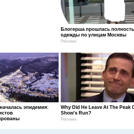
Блогерша прошлась полность
одежды по улицам Москвы
Реклама
 началась эпидемия:
Why Did He Leave At The Peak O
истов
Show's Run?
ированы
Реклама