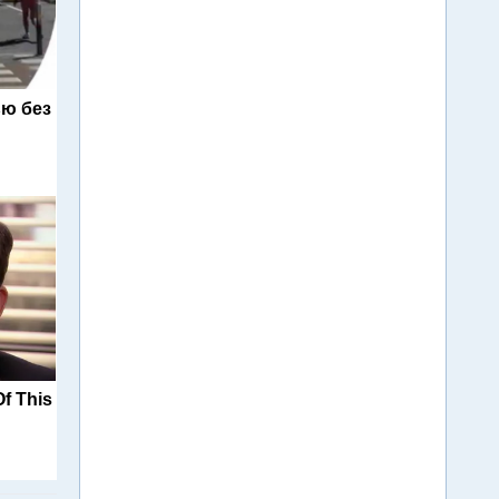
ю без
f This