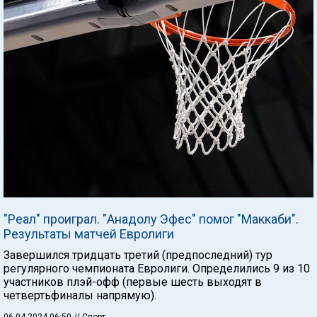
"Реал" проиграл. "Анадолу Эфес" помог "Маккаби".
Результаты матчей Евролиги
Завершился тридцать третий (предпоследний) тур
регулярного чемпионата Евролиги. Определились 9 из 10
участников плэй-офф (первые шесть выходят в
четвертьфиналы напрямую).
06.04.2024 06:50
// Спорт