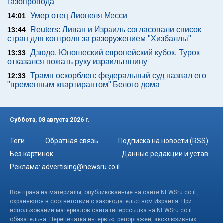
газопровода
Умер отец Лионеля Месси
14:01
Reuters: Ливан и Израиль согласовали список
13:44
стран для контроля за разоружением "Хизбаллы"
Дзюдо. Юношеский европейский кубок. Турок
13:33
отказался пожать руку израильтянину
Трамп оскорблен: федеральный суд назвал его
12:33
"временным квартирантом" Белого дома
Суббота, 08 августа 2026 г.
Теги
Обратная связь
Подписка на новости (RSS)
Без картинок
Данные редакции и устав
Реклама:
advertising@newsru.co.il
Все права на материалы, опубликованные на сайте NEWSru.co.il ,
охраняются в соответствии с законодательством Израиля. При
использовании материалов сайта гиперссылка на NEWSru.co.il
обязательна. Перепечатка интервью, репортажей, эксклюзивных