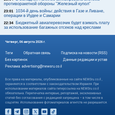
противоракетной обороны "Железный купол"
1034-й день войны: действия в Газе и Ливане,
23:01
операции в Иудее и Самарии
Бюджетный авиаперевозчик будет взимать плату
22:34
за использование багажных отсеков над креслами
Четверг, 06 августа 2026 г.
Теги
Обратная связь
Подписка на новости (RSS)
Без картинок
Данные редакции и устав
Реклама:
advertising@newsru.co.il
Все права на материалы, опубликованные на сайте NEWSru.co.il ,
охраняются в соответствии с законодательством Израиля. При
использовании материалов сайта гиперссылка на NEWSru.co.il
обязательна. Перепечатка интервью, репортажей, эксклюзивных
статей без согласования с редакцией запрещена – в том числе в
соцсетях. Использование фотоматериалов агентств не разрешается.