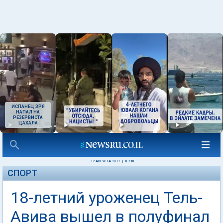
ИСПАНЕЦ ЗРЯ
НАПАЛ НА
РЕЗЕРВИСТА
ЦАХАЛА
12 АВГУСТА 2017
|
03:10
СПОРТ
18-летний уроженец Тель-
Авива вышел в полуфинал