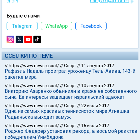
СЛЕДУЮЩАЯ СТАТЬЯ
СПОРТ
Будьте с нами:
Telegram
WhatsApp
Facebook
ССЫЛКИ ПО ТЕМЕ
//
https://www.newsru.co.il/
//
Спорт
//
11 августа 2017
Рафаэль Надаль проиграл уроженцу Тель-Авива, 143-й
ракетке мира
//
https://www.newsru.co.il/
//
Спорт
//
10 августа 2017
Викторию Азаренко обвинили в краже ее собственного
сына. Ее интересы защищает израильский адвокат
//
https://www.newsru.co.il/
//
Спорт
//
22 июля 2017
Одна из самых красивых теннисисток мира Агнешка
Радваньска выходит замуж
//
https://www.newsru.co.il/
//
Спорт
//
16 июля 2017
Роджер Федерер установил рекорд, в восьмой раз став
победителем Уимблдона