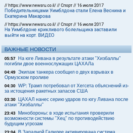
//
https://www.newsru.co.il/
//
Спорт
//
16 июля 2017
Победительницами Уимблдона стали Елена Веснина и
Екатерина Макарова
//
https://www.newsru.co.il/
//
Спорт
//
16 июля 2017
На Уимблдоне крикливого болельщика заставили
выйти на корт. ВИДЕО
ВАЖНЫЕ НОВОСТИ
На юге Ливана в результате атаки "Хизбаллы"
05:57
погибли двое военнослужащих ЦАХАЛа
Экипаж танкера сообщил о двух взрывах в
04:49
Ормузском проливе
WP: Трамп потребовал от Хегсета объяснений из-
04:30
за истощения ракетных запасов США
ЦАХАЛ нанес серию ударов по югу Ливана после
03:30
атаки "Хизбаллы"
Минобороны: в ходе испытания проверили
23:43
возможности системы "Хец" по противодействию
будущим угрозам
В Западной Галилее активирована система
23:04