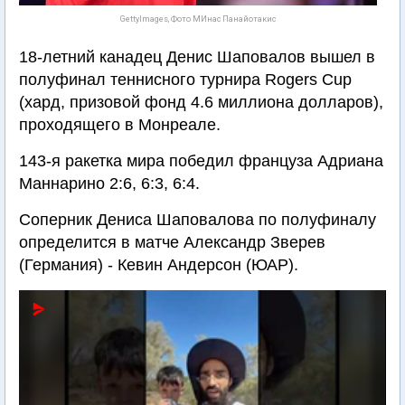
GettyImages, Фото МИнас Панайотакис
18-летний канадец Денис Шаповалов вышел в
полуфинал теннисного турнира Rogers Cup
(хард, призовой фонд 4.6 миллиона долларов),
проходящего в Монреале.
143-я ракетка мира победил француза Адриана
Маннарино 2:6, 6:3, 6:4.
Соперник Дениса Шаповалова по полуфиналу
определится в матче Александр Зверев
(Германия) - Кевин Андерсон (ЮАР).