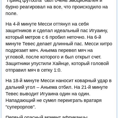
"Принц футбола" был очень эмоционален и
бурно реагировал на все, что происходило на
поле.
На 4-й минуте Месси оттянул на себя
защитников и сделал идеальный пас Игуаину,
который метров с 6 пробил неточно. На 6-й
минуте Тевес делает длинный пас. Месси хитро
подрезает мяч. Аньема перевел мяч на
угловой, после которого и был открыт счет.
Защитники упустили Хайнце, который головой
отправил мяч в сетку 1:0.
На 18-й минуте Месси наносит коварный удар в
дальний угол – Аньема отбил. На 21-й минуте
Тевес выводит Игуаина один на один.
Нападающий не сумел переиграть вратаря
"суперорлов".
Первый опасный момент африканцы