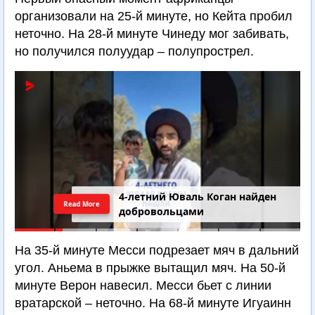
организовали на 25-й минуте, но Кейта пробил
неточно. На 28-й минуте Чинеду мог забивать,
но получился полуудар – полупрострел.
4-летний Юваль Коган найден
Read More
добровольцами
На 35-й минуте Месси подрезает мяч в дальний
угол. Аньема в прыжке вытащил мяч. На 50-й
минуте Верон навесил. Месси бьет с линии
вратарской – неточно. На 68-й минуте Игуаинн