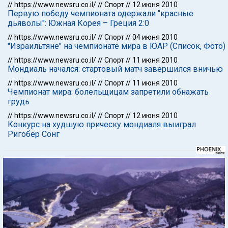
//
https://www.newsru.co.il/
//
Спорт
//
12 июня 2010
Первую победу чемпионата одержали "красные
дьяволы": Южная Корея – Греция 2:0
//
https://www.newsru.co.il/
//
Спорт
//
04 июня 2010
"Израильтяне" на чемпионате мира в ЮАР (Список, Фото)
//
https://www.newsru.co.il/
//
Спорт
//
11 июня 2010
Мондиаль начался: стартовый матч завершился вничью
//
https://www.newsru.co.il/
//
Спорт
//
11 июня 2010
Чемпионат мира: болельщицам запретили обнажать
грудь
//
https://www.newsru.co.il/
//
Спорт
//
12 июня 2010
Конкурс на худшую прическу мондиаля выиграл
Ригобер Сонг