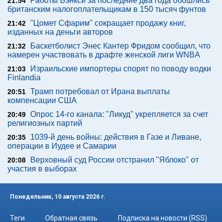
Работы Бэнкси за последние два года обошлись
21:54
британским налогоплательщикам в 150 тысяч фунтов
"Цомет Сфарим" сокращает продажу книг,
21:42
изданных на деньги авторов
Баскетболист Энес Кантер Фридом сообщил, что
21:32
намерен участвовать в драфте женской лиги WNBA
Израильские импортеры спорят по поводу водки
21:03
Finlandia
Трамп потребовал от Ирана выплаты
20:51
компенсации США
Опрос 14-го канала: "Ликуд" укрепляется за счет
20:49
религиозных партий
1039-й день войны: действия в Газе и Ливане,
20:35
операции в Иудее и Самарии
Верховный суд России отстранил "Яблоко" от
20:08
участия в выборах
Понедельник, 10 августа 2026 г.
Теги
Обратная связь
Подписка на новости (RSS)