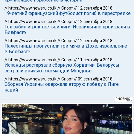
//
https://www.newsru.co.il/
//
Спорт
//
12 сентября 2018
19-летний французский футболист погиб в перестрелке
//
https://www.newsru.co.il/
//
Спорт
//
12 сентября 2018
Гол забил игрок третьей лиги. Израильтяне проиграли в
Белфасте
//
https://www.newsru.co.il/
//
Спорт
//
12 сентября 2018
Палестинцы пропустили три мяча в Дохе, израильтяне -
в Белфасте
//
https://www.newsru.co.il/
//
Спорт
//
11 сентября 2018
Испанцы растерзали сборную Хорватии. Белорусы
сыграли вничью с командой Молдовы
//
https://www.newsru.co.il/
//
Спорт
//
09 сентября 2018
Сборная Украины одержала вторую победу а Лиге
наций