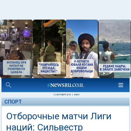
ИСПАНЕЦ ЗРЯ
НАПАЛ НА
РЕЗЕРВИСТА
ЦАХАЛА
12 СЕНТЯБРЯ 2018
|
08:41
СПОРТ
Отборочные матчи Лиги
наций: Сильвестр