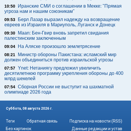
Иранские СМИ о соглашении в Мекке: "Прямая
10:50
угроза нам и нашим союзникам"
Берл Лазар выразил надежду на возвращение
09:53
евреев из Израиля в Мариуполь, Луганск и Донецк
Maan: Бен-Гвир вновь запретил свидания
09:30
палестинским заключенным
На Аляске произошло землетрясение
09:04
Министр обороны Пакистана: исламский мир
08:21
должен объединиться против израильской угрозы
Ynet: Нетаниягу предложил увеличить
07:57
десятилетнюю программу укрепления обороны до 400
млрд шекелей
Сборная России не выступит на шахматной
07:54
олимпиаде 2026 года
Суббота, 08 августа 2026 г.
Теги
Обратная связь
Подписка на новости (RSS)
Без картинок
Данные редакции и устав