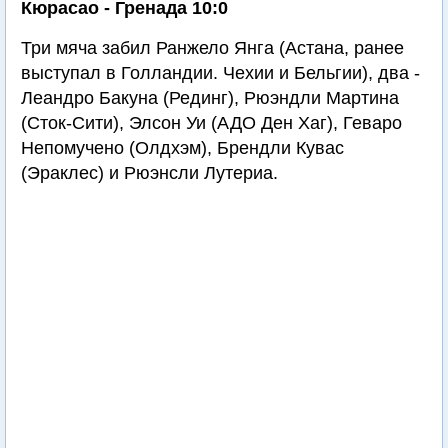
Кюрасао - Гренада 10:0
Три мяча забил Ранжело Янга (Астана, ранее
выступал в Голландии. Чехии и Бельгии), два -
Леандро Бакуна (Рединг), Рюэндли Мартина
(Сток-Сити), Элсон Уи (АДО Ден Хаг), Геваро
Непомучено (Олдхэм), Брендли Кувас
(Эраклес) и Рюэнсли Лутериа.