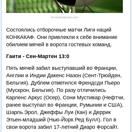
thinkstockphotos.com
Состоялись отборочные матчи Лиги наций
КОНКАКАФ. Они привлекли к себе внимание
обилием мячей в ворота гостевых команд.
Гаити - Сен-Мартен 13:0
Пять мячей забил выступавший во Франции,
Англии и Индии Дакенс Назон (Сент-Трюйден,
Бельгия). Дублем отметился Френдсди Пьеро
(Мускрон, Бельгия). По разу отличились
Карленс Аркус (Осер), Сони Мустивар (Нефтчи,
ранее выступал во Франции, Румынии и США),
Шарль Эрол, Джеффы Луи (Кан) и Деррик
Этьен-младший (Нью-Йорк Ред Булл). Гол в
свои ворота забил 17-летний Диаро Форсайт.