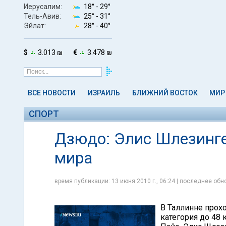
Иерусалим:
18° -
29°
Тель-Авив:
25° -
31°
Эйлат:
28° -
40°
$
3.013 ₪
€
3.478 ₪
ВСЕ НОВОСТИ
ИЗРАИЛЬ
БЛИЖНИЙ ВОСТОК
МИР
СПОРТ
Дзюдо: Элис Шлезинге
мира
время публикации: 13 июня 2010 г., 06:24 | последнее обно
В Таллинне прохо
категория до 48