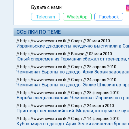
Будьте с нами:
Telegram
WhatsApp
Facebook
ССЫЛКИ ПО ТЕМЕ
//
https://www.newsru.co.il/
//
Спорт
//
30 мая 2010
Израильские дзюдоисты неудачно выступили в Са
//
https://www.newsru.co.il/
//
В мире
//
03 мая 2010
Юный спортсмен из Германии сбежал от тренеров, 
//
https://www.newsru.co.il/
//
Спорт
//
25 апреля 2010
Чемпионат Европы по дзюдо: Арик Зеэви завоева
//
https://www.newsru.co.il/
//
Спорт
//
24 апреля 2010
Чемпионат Европы по дзюдо: Эллис Шлезингер про
//
https://www.newsru.co.il/
//
Спорт
//
28 февраля 2010
Борьба спецназначения. Чемпионат Израиля по грэ
//
https://www.newsru.co.il/
//
Спорт
//
24 марта 2010
Приговор: неолимпийский. Медали, которые не н
//
https://www.newsru.co.il/
//
Спорт
//
14 февраля 2010
Кубок мира по дзюдо: Арик Зеэви завоевал бронз