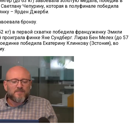
нгер (до 63 кг) завоевала золотую медаль, победив в
 Светлану Чепурину, которая в полуфинале победила
янку – Ярден Джерби.
воевала бронзу.
52 кг) в первой схватке победила француженку Эмили
й проиграла финке Яне Сундберг. Лираз Бен Мелех (до 57
поединке победила Екатерину Клинкову (Эстония), во
иу.