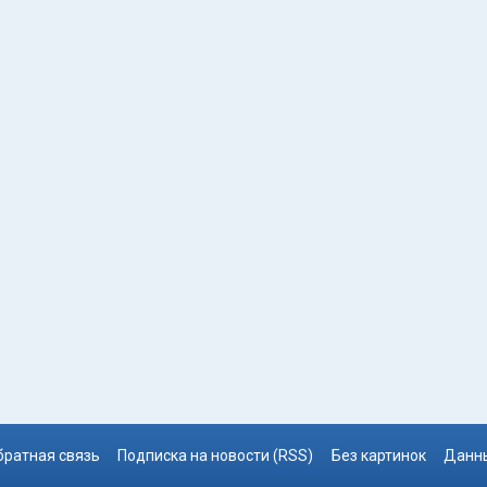
братная связь
Подписка на новости (RSS)
Без картинок
Данны