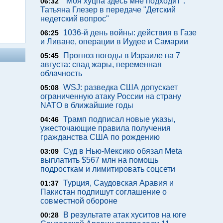
"Моя хуцпа здесь мне подходит".
06:32
Татьяна Глезер в передаче "Детский
недетский вопрос"
1036-й день войны: действия в Газе
06:25
и Ливане, операции в Иудее и Самарии
Прогноз погоды в Израиле на 7
05:45
августа: спад жары, переменная
облачность
WSJ: разведка США допускает
05:08
ограниченную атаку России на страну
NATO в ближайшие годы
Трамп подписал новые указы,
04:46
ужесточающие правила получения
гражданства США по рождению
Суд в Нью-Мексико обязал Meta
03:09
выплатить $567 млн на помощь
подросткам и лимитировать соцсети
Турция, Саудовская Аравия и
01:37
Пакистан подпишут соглашение о
совместной обороне
В результате атак хуситов на юге
00:28