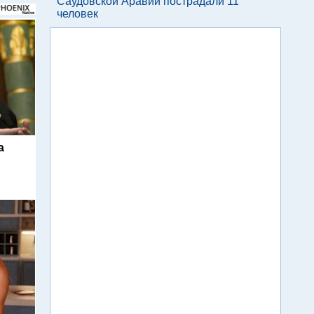
Саудовской Аравии пострадали 11
человек
а