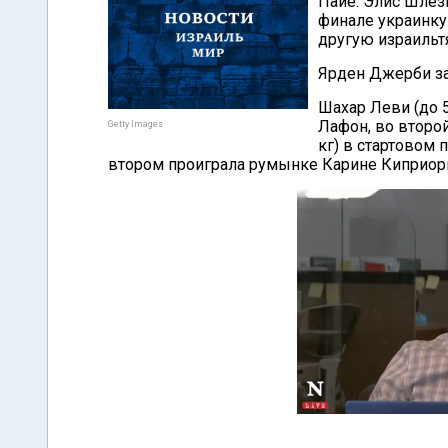
Пайе. Элис Шлези
финале украинку
другую израильт
Ярден Джерби за
Шахар Леви (до 
Лафон, во второ
Getty Images
кг) в стартовом 
втором проиграла румынке Карине Киприор