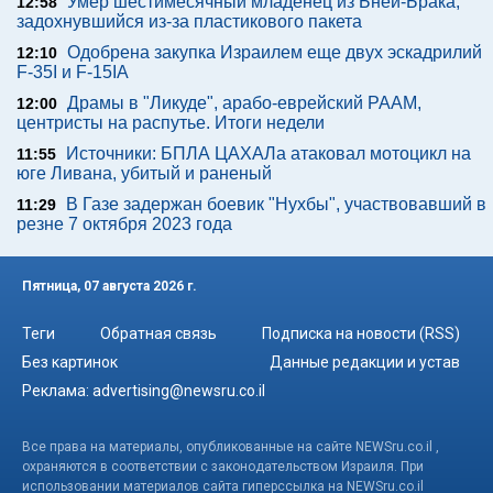
Умер шестимесячный младенец из Бней-Брака,
12:58
задохнувшийся из-за пластикового пакета
Одобрена закупка Израилем еще двух эскадрилий
12:10
F-35I и F-15IA
Драмы в "Ликуде", арабо-еврейский РААМ,
12:00
центристы на распутье. Итоги недели
Источники: БПЛА ЦАХАЛа атаковал мотоцикл на
11:55
юге Ливана, убитый и раненый
В Газе задержан боевик "Нухбы", участвовавший в
11:29
резне 7 октября 2023 года
Пятница, 07 августа 2026 г.
Теги
Обратная связь
Подписка на новости (RSS)
Без картинок
Данные редакции и устав
Реклама:
advertising@newsru.co.il
Все права на материалы, опубликованные на сайте NEWSru.co.il ,
охраняются в соответствии с законодательством Израиля. При
использовании материалов сайта гиперссылка на NEWSru.co.il