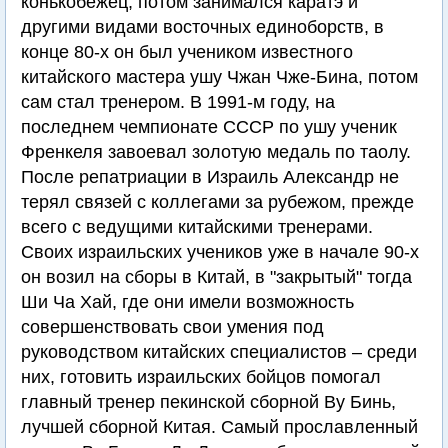
конькобежец, потом занимался каратэ и
другими видами восточных единоборств, в
конце 80-х он был учеником известного
китайского мастера ушу Чжан Чже-Бина, потом
сам стал тренером. В 1991-м году, на
последнем чемпионате СССР по ушу ученик
Френкеля завоевал золотую медаль по таолу.
После репатриации в Израиль Александр не
терял связей с коллегами за рубежом, прежде
всего с ведущими китайскими тренерами.
Своих израильских учеников уже в начале 90-х
он возил на сборы в Китай, в "закрытый" тогда
Ши Ча Хай, где они имели возможность
совершенствовать свои умения под
руководством китайских специалистов – среди
них, готовить израильских бойцов помогал
главный тренер пекинской сборной Ву Бинь,
лучшей сборной Китая. Самый прославленный