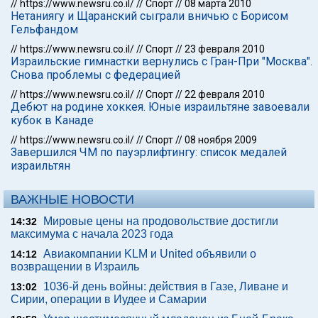
//
https://www.newsru.co.il/
//
Спорт
//
08 марта 2010
Нетаниягу и Щаранский сыграли вничью с Борисом
Гельфандом
//
https://www.newsru.co.il/
//
Спорт
//
23 февраля 2010
Израильские гимнастки вернулись с Гран-При "Москва".
Снова проблемы с федерацией
//
https://www.newsru.co.il/
//
Спорт
//
22 февраля 2010
Дебют на родине хоккея. Юные израильтяне завоевали
кубок в Канаде
//
https://www.newsru.co.il/
//
Спорт
//
08 ноября 2009
Завершился ЧМ по пауэрлифтингу: список медалей
израильтян
ВАЖНЫЕ НОВОСТИ
Мировые цены на продовольствие достигли
14:32
максимума с начала 2023 года
Авиакомпании KLM и United объявили о
14:12
возвращении в Израиль
1036-й день войны: действия в Газе, Ливане и
13:02
Сирии, операции в Иудее и Самарии