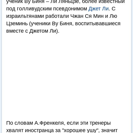
ученик Ву Биня – Ли Ляньцзе, более известный
под голливудским псевдонимом
Джет Ли
. С
израильтянами работали Чжан Ся Мин и Лю
Цземинь (ученики Ву Биня, воспитывавшиеся
вместе с Джетом Ли).
По словам А.Френкеля, если эти тренеры
хвалят иностранца за "хорошее ушу", значит