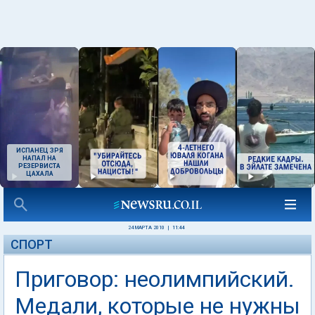
ИСПАНЕЦ ЗРЯ
НАПАЛ НА
РЕЗЕРВИСТА
ЦАХАЛА
24 МАРТА 2010
|
11:44
СПОРТ
Приговор: неолимпийский.
Медали, которые не нужны