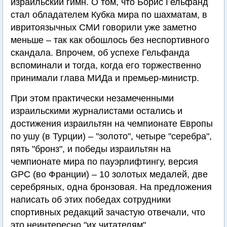
израильский гимн. О том, что Борис Гельфанд
стал обладателем Кубка мира по шахматам, в
ивритоязычных СМИ говорили уже заметно
меньше – так как обошлось без неспортивного
скандала. Впрочем, об успехе Гельфанда
вспоминали и тогда, когда его торжественно
принимали глава МИДа и премьер-министр.
При этом практически незамеченными
израильскими журналистами остались и
достижения израильтян на чемпионате Европы
по ушу (в Турции) – "золото", четыре "серебра",
пять "бронз", и победы израильтян на
чемпионате мира по пауэрлифтингу, версия
GPC (во Франции) – 10 золотых медалей, две
серебряных, одна бронзовая. На предложения
написать об этих победах сотрудники
спортивных редакций зачастую отвечали, что
это неинтересно "их читателям".