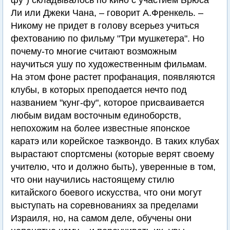
фу") складывалось по кино с участием Брюса
Ли или Джеки Чана, – говорит А.Френкель. –
Никому не придет в голову всерьез учиться
фехтованию по фильму "Три мушкетера". Но
почему-то многие считают возможным
научиться ушу по художественным фильмам.
На этом фоне растет профанация, появляются
клубы, в которых преподается нечто под
названием "кунг-фу", которое присваивается
любым видам восточным единоборств,
непохожим на более известные японское
каратэ или корейское таэквондо. В таких клубах
вырастают спортсмены (которые верят своему
учителю, что и должно быть), уверенные в том,
что они научились настоящему стилю
китайского боевого искусства, что они могут
выступать на соревнованиях за пределами
Израиля, но, на самом деле, обучены они